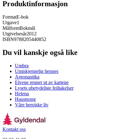
Produktinformasjon
Format
E-bok
Utgave
1
Målform
Bokmål
Utgivelsesår
2012
ISBN
9788205440852
Du vil kanskje også like
Umbra
Umiskjennelig hennes
Argonautika
Elvene renner ut av kartene
Lysets ubetydelige feiltakelser
Helena
Haustsong
Våre heroiske liv
Kontakt oss