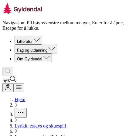
Navigasjon: Pil høyre/venstre mellom menyer, Enter for å åpne,
Escape for å lukke.
Litteratur
Fag og utdanning
Om Gyldendal
Søk
Hjem
Lyrikk, essays og skuespill