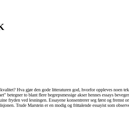
K
r kvalitet? Hva gjør den gode litteraturen god, hvorfor oppleves noen tek
et" betegner to blant flere begrepsmessige akser hennes essays beveger 
enuine fryden ved lesningen. Essayene konsentrerer seg først og fremst 
disjonen. Trude Marstein er en modig og frittalende essayist som observere