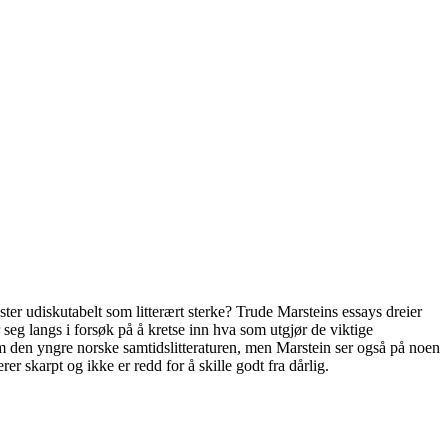
ster udiskutabelt som litterært sterke? Trude Marsteins essays dreier
seg langs i forsøk på å kretse inn hva som utgjør de viktige
om den yngre norske samtidslitteraturen, men Marstein ser også på noen
r skarpt og ikke er redd for å skille godt fra dårlig.