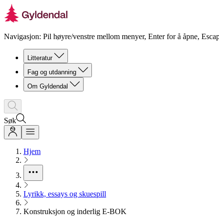
Navigasjon: Pil høyre/venstre mellom menyer, Enter for å åpne, Escap
Litteratur
Fag og utdanning
Om Gyldendal
Søk
Hjem
Lyrikk, essays og skuespill
Konstruksjon og inderlig E-BOK