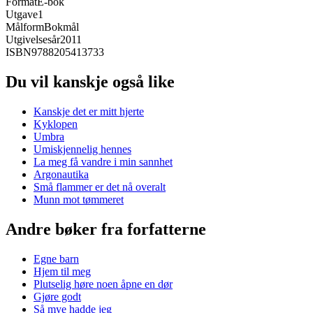
Format
E-bok
Utgave
1
Målform
Bokmål
Utgivelsesår
2011
ISBN
9788205413733
Du vil kanskje også like
Kanskje det er mitt hjerte
Kyklopen
Umbra
Umiskjennelig hennes
La meg få vandre i min sannhet
Argonautika
Små flammer er det nå overalt
Munn mot tømmeret
Andre bøker fra forfatterne
Egne barn
Hjem til meg
Plutselig høre noen åpne en dør
Gjøre godt
Så mye hadde jeg