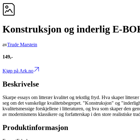
Konstruksjon og inderlig E-BO
av
Trude Marstein
149,-
Kjøp på Ark.no
Beskrivelse
Skarpe essays om litterær kvalitet og tekstlig fryd. Hva skaper litteræ
seg om det vanskelige kvalitetsbegrepet. "Konstruksjon" og "inderligh
kvalitetsmessige forskjellene i litteraturen, og hva som skaper den g
av modernismens klassikere og forfatterskap i den store realistiske tra
Produktinformasjon