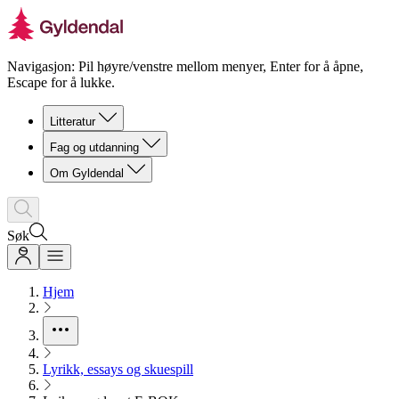
Navigasjon: Pil høyre/venstre mellom menyer, Enter for å åpne,
Escape for å lukke.
Litteratur
Fag og utdanning
Om Gyldendal
Søk
Hjem
Lyrikk, essays og skuespill