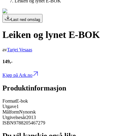
Leiken og lynet E-BOK
Last ned omslag
Leiken og lynet E-BOK
av
Tarjei Vesaas
149,-
Kjøp på Ark.no
Produktinformasjon
Format
E-bok
Utgave
1
Målform
Nynorsk
Utgivelsesår
2013
ISBN
9788205467279
Du vil kanskje også like