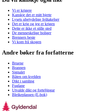
Vi er krigere
Kanskje det er mitt hjerte
Lysets ubetydelige feiltakelser
Det er krig og jeg er krigen
Dette er ikke et stille sted
De menneskelige boliger
Brenners beste
Vi kom frå skogen
Andre bøker fra forfatterne
Bruene
Brannen
Signalet
Båten om kvelden
Dikt i samling
Fuglane
Utvalde dikt og forteljingar
Bleikeplassen (E-bok)