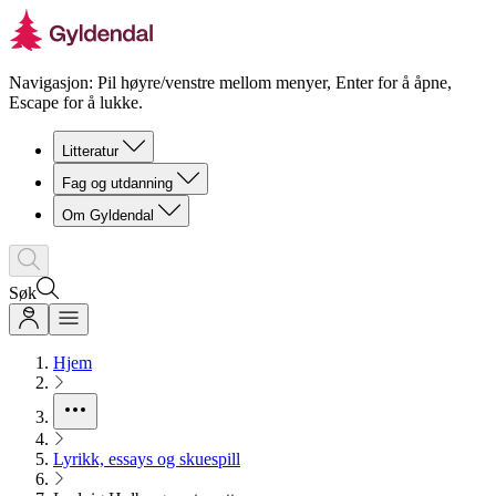
Navigasjon: Pil høyre/venstre mellom menyer, Enter for å åpne,
Escape for å lukke.
Litteratur
Fag og utdanning
Om Gyldendal
Søk
Hjem
Lyrikk, essays og skuespill