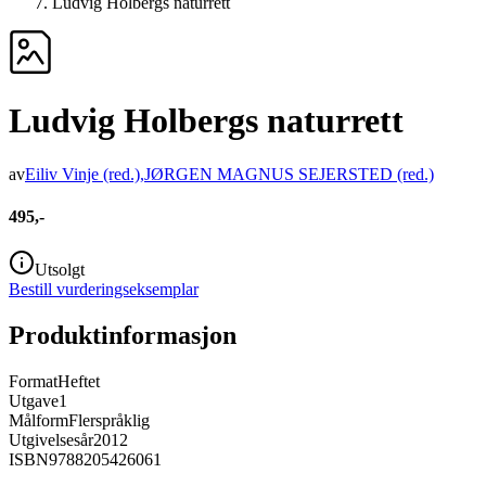
Ludvig Holbergs naturrett
Ludvig Holbergs naturrett
av
Eiliv Vinje
(red.)
,
JØRGEN MAGNUS SEJERSTED
(red.)
495,-
Utsolgt
Bestill vurderingseksemplar
Produktinformasjon
Format
Heftet
Utgave
1
Målform
Flerspråklig
Utgivelsesår
2012
ISBN
9788205426061