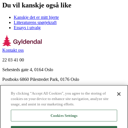
Du vil kanskje også like
Kanskje det er mitt hjerte
Litteraturens spørjekraft
Essays i utvalg
Kontakt oss
22 03 41 00
Sehesteds gate 4, 0164 Oslo
Postboks 6860 Pilestredet Park, 0176 Oslo
Finn frem
By clicking “Accept All Cookies”, you agree to the storing of
Nyhetsbrev
cookies on your device to enhance site navigation, analyze site
Ledige stillinger
usage, and assist in our marketing efforts.
Send inn manus
Cookies Settings
Om Gyldendal