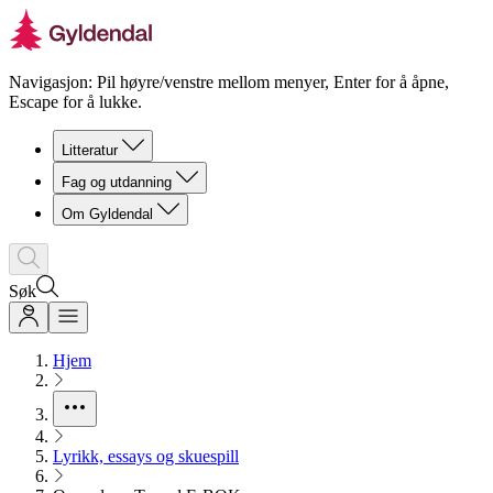
Navigasjon: Pil høyre/venstre mellom menyer, Enter for å åpne,
Escape for å lukke.
Litteratur
Fag og utdanning
Om Gyldendal
Søk
Hjem
Lyrikk, essays og skuespill