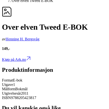
Over elven Tweed E-BOK
Over elven Tweed E-BOK
av
Henning H. Bergsvåg
149,-
Kjøp på Ark.no
Produktinformasjon
Format
E-bok
Utgave
1
Målform
Bokmål
Utgivelsesår
2011
ISBN
9788205423817
Du vil kanskje også like