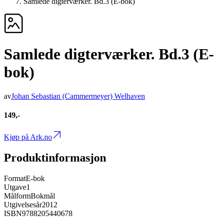
Samlede digterværker. Bd.3 (E-bok)
Samlede digterværker. Bd.3 (E-
bok)
av
Johan Sebastian (Cammermeyer) Welhaven
149,-
Kjøp på Ark.no
Produktinformasjon
Format
E-bok
Utgave
1
Målform
Bokmål
Utgivelsesår
2012
ISBN
9788205440678