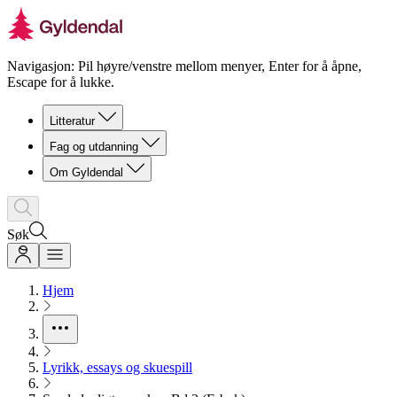
Navigasjon: Pil høyre/venstre mellom menyer, Enter for å åpne,
Escape for å lukke.
Litteratur
Fag og utdanning
Om Gyldendal
Søk
Hjem
Lyrikk, essays og skuespill