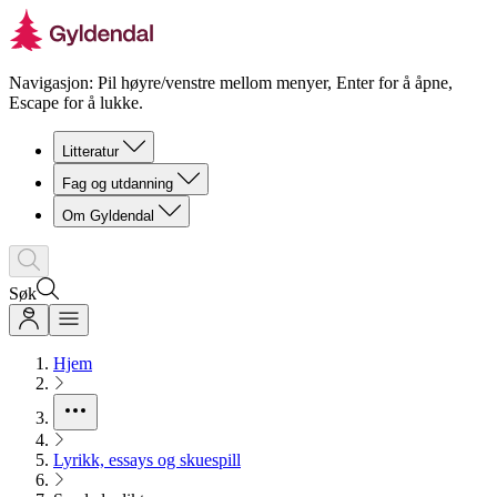
Navigasjon: Pil høyre/venstre mellom menyer, Enter for å åpne,
Escape for å lukke.
Litteratur
Fag og utdanning
Om Gyldendal
Søk
Hjem
Lyrikk, essays og skuespill