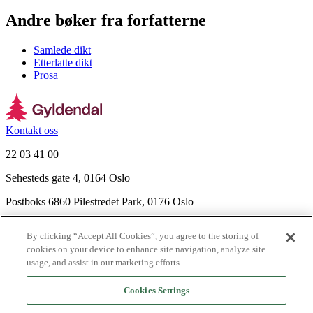
Andre bøker fra forfatterne
Samlede dikt
Etterlatte dikt
Prosa
Kontakt oss
22 03 41 00
Sehesteds gate 4, 0164 Oslo
Postboks 6860 Pilestredet Park, 0176 Oslo
Finn frem
By clicking “Accept All Cookies”, you agree to the storing of
Nyhetsbrev
cookies on your device to enhance site navigation, analyze site
Ledige stillinger
usage, and assist in our marketing efforts.
Send inn manus
Cookies Settings
Om Gyldendal