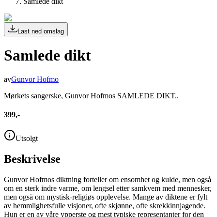
Samlede dikt
Last ned omslag
Samlede dikt
av
Gunvor Hofmo
Mørkets sangerske, Gunvor Hofmos SAMLEDE DIKT..
399,-
Utsolgt
Beskrivelse
Gunvor Hofmos diktning forteller om ensomhet og kulde, men også
om en sterk indre varme, om lengsel etter samkvem med mennesker,
men også om mystisk-religiøs opplevelse. Mange av diktene er fylt
av hemmlighetsfulle visjoner, ofte skjønne, ofte skrekkinnjagende.
Hun er en av våre ypperste og mest typiske representanter for den