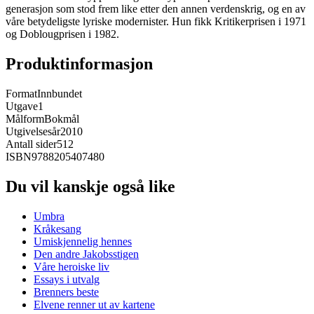
generasjon som stod frem like etter den annen verdenskrig, og en av
våre betydeligste lyriske modernister. Hun fikk Kritikerprisen i 1971
og Doblougprisen i 1982.
Produktinformasjon
Format
Innbundet
Utgave
1
Målform
Bokmål
Utgivelsesår
2010
Antall sider
512
ISBN
9788205407480
Du vil kanskje også like
Umbra
Kråkesang
Umiskjennelig hennes
Den andre Jakobsstigen
Våre heroiske liv
Essays i utvalg
Brenners beste
Elvene renner ut av kartene