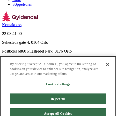
Søppelsolen
Kontakt oss
22 03 41 00
Sehesteds gate 4, 0164 Oslo
Postboks 6860 Pilestredet Park, 0176 Oslo
Finn frem
By clicking “Accept All Cookies”, you agree to the storing of
Nyhetsbrev
cookies on your device to enhance site navigation, analyze site
Ledige stillinger
usage, and assist in our marketing efforts.
Send inn manus
Cookies Settings
Om Gyldendal
Support
Reject All
Presse
Agency
©
2026
Gyldendal
Accept All Cookies