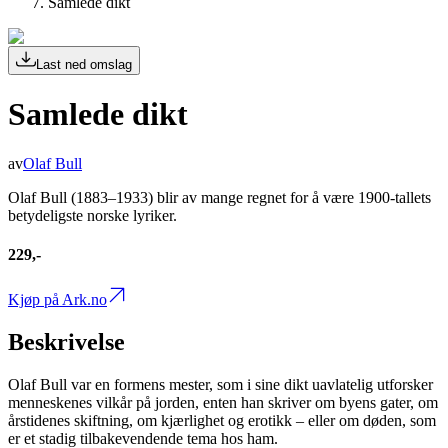
Samlede dikt
Last ned omslag
Samlede dikt
av
Olaf Bull
Olaf Bull (1883–1933) blir av mange regnet for å være 1900-tallets
betydeligste norske lyriker.
229,-
Kjøp på Ark.no
Beskrivelse
Olaf Bull var en formens mester, som i sine dikt uavlatelig utforsker
menneskenes vilkår på jorden, enten han skriver om byens gater, om
årstidenes skiftning, om kjærlighet og erotikk – eller om døden, som
er et stadig tilbakevendende tema hos ham.