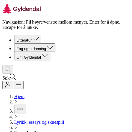
Navigasjon: Pil høyre/venstre mellom menyer, Enter for å åpne,
Escape for å lukke.
Litteratur
Fag og utdanning
Om Gyldendal
Søk
Hjem
Lyrikk, essays og skuespill