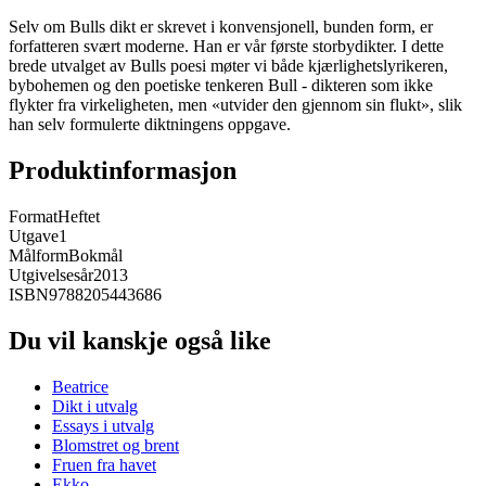
Selv om Bulls dikt er skrevet i konvensjonell, bunden form, er
forfatteren svært moderne. Han er vår første storbydikter. I dette
brede utvalget av Bulls poesi møter vi både kjærlighetslyrikeren,
bybohemen og den poetiske tenkeren Bull - dikteren som ikke
flykter fra virkeligheten, men «utvider den gjennom sin flukt», slik
han selv formulerte diktningens oppgave.
Produktinformasjon
Format
Heftet
Utgave
1
Målform
Bokmål
Utgivelsesår
2013
ISBN
9788205443686
Du vil kanskje også like
Beatrice
Dikt i utvalg
Essays i utvalg
Blomstret og brent
Fruen fra havet
Ekko