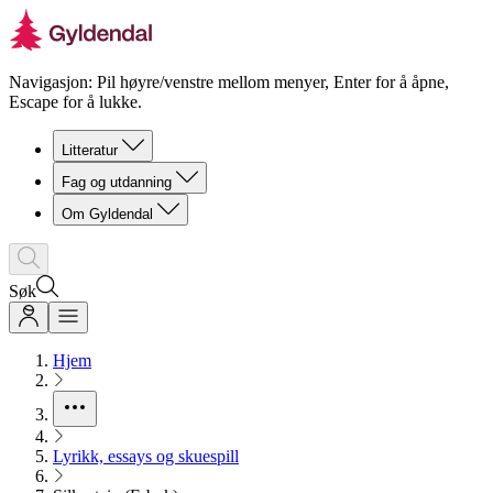
Navigasjon: Pil høyre/venstre mellom menyer, Enter for å åpne,
Escape for å lukke.
Litteratur
Fag og utdanning
Om Gyldendal
Søk
Hjem
Lyrikk, essays og skuespill