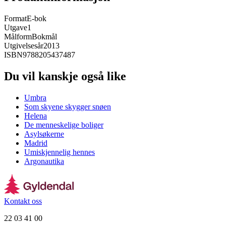
Format
E-bok
Utgave
1
Målform
Bokmål
Utgivelsesår
2013
ISBN
9788205437487
Du vil kanskje også like
Umbra
Som skyene skygger snøen
Helena
De menneskelige boliger
Asylsøkerne
Madrid
Umiskjennelig hennes
Argonautika
Kontakt oss
22 03 41 00