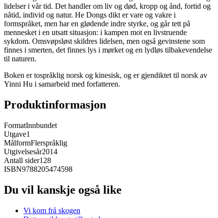
lidelser i vår tid. Det handler om liv og død, kropp og ånd, fortid og
nåtid, individ og natur. He Dongs dikt er vare og vakre i
formspråket, men har en glødende indre styrke, og går tett på
mennesket i en utsatt situasjon: i kampen mot en livstruende
sykdom. Omsvøpsløst skildres lidelsen, men også gevinstene som
finnes i smerten, det finnes lys i mørket og en lydløs tilbakevendelse
til naturen.
Boken er tospråklig norsk og kinesisk, og er gjendiktet til norsk av
Yinni Hu i samarbeid med forfatteren.
Produktinformasjon
Format
Innbundet
Utgave
1
Målform
Flerspråklig
Utgivelsesår
2014
Antall sider
128
ISBN
9788205474598
Du vil kanskje også like
Vi kom frå skogen