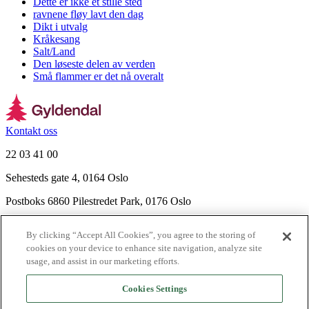
Dette er ikke et stille sted
ravnene fløy lavt den dag
Dikt i utvalg
Kråkesang
Salt/Land
Den løseste delen av verden
Små flammer er det nå overalt
Kontakt oss
22 03 41 00
Sehesteds gate 4, 0164 Oslo
Postboks 6860 Pilestredet Park, 0176 Oslo
Finn frem
By clicking “Accept All Cookies”, you agree to the storing of
Nyhetsbrev
cookies on your device to enhance site navigation, analyze site
Ledige stillinger
usage, and assist in our marketing efforts.
Send inn manus
Cookies Settings
Om Gyldendal