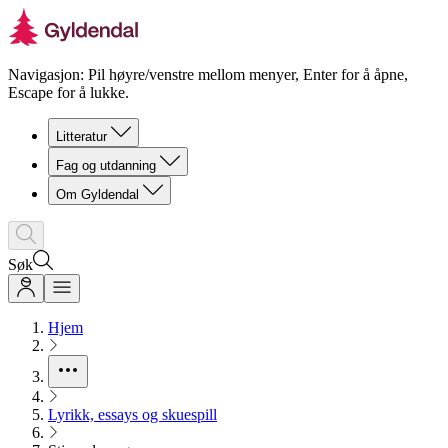
Navigasjon: Pil høyre/venstre mellom menyer, Enter for å åpne,
Escape for å lukke.
Litteratur
Fag og utdanning
Om Gyldendal
Søk
Hjem
Lyrikk, essays og skuespill