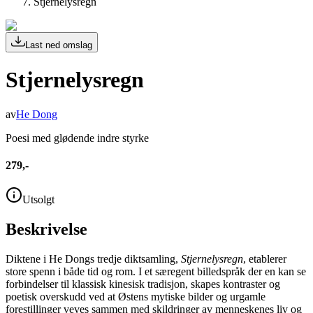
Stjernelysregn
Last ned omslag
Stjernelysregn
av
He Dong
Poesi med glødende indre styrke
279,-
Utsolgt
Beskrivelse
Diktene i He Dongs tredje diktsamling,
Stjernelysregn
, etablerer
store spenn i både tid og rom. I et særegent billedspråk der en kan se
forbindelser til klassisk kinesisk tradisjon, skapes kontraster og
poetisk overskudd ved at Østens mytiske bilder og urgamle
forestillinger veves sammen med skildringer av menneskenes liv og