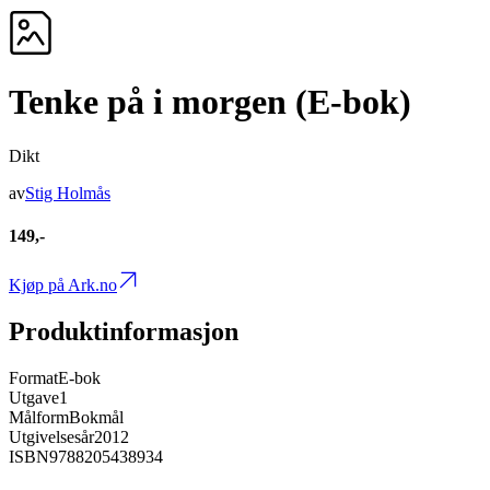
Tenke på i morgen (E-bok)
Dikt
av
Stig Holmås
149,-
Kjøp på Ark.no
Produktinformasjon
Format
E-bok
Utgave
1
Målform
Bokmål
Utgivelsesår
2012
ISBN
9788205438934