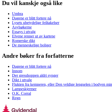
Du vil kanskje også like
Umbra
Dagene er blitt fortere nå
Lysets ubetydelige feiltakelser
Asylsøkerne
Essays i utvalg
Elvene renner ut av kartene
Romerske dikt
De menneskelige boliger
Andre bøker fra forfatterne
Dagene er blitt fortere nå
Innom
Der gresshoppen aldri synger
Dikt i utvalg
Flukten fra kemneren, eller Den veldige lengselen i bodyen mi
Lampeskjermer
O.K. Corral
Regn