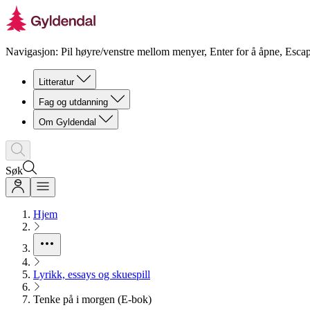
Navigasjon: Pil høyre/venstre mellom menyer, Enter for å åpne, Escap
Litteratur
Fag og utdanning
Om Gyldendal
Søk
Hjem
Lyrikk, essays og skuespill
Tenke på i morgen (E-bok)