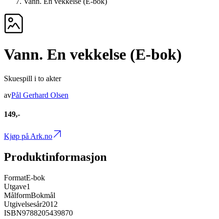
Vann. En vekkelse (E-bok)
Vann. En vekkelse (E-bok)
Skuespill i to akter
av
Pål Gerhard Olsen
149,-
Kjøp på Ark.no
Produktinformasjon
Format
E-bok
Utgave
1
Målform
Bokmål
Utgivelsesår
2012
ISBN
9788205439870