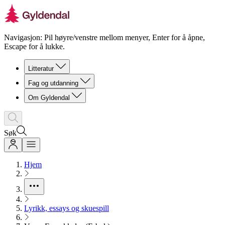
Navigasjon: Pil høyre/venstre mellom menyer, Enter for å åpne,
Escape for å lukke.
Litteratur
Fag og utdanning
Om Gyldendal
Søk
Hjem
Lyrikk, essays og skuespill