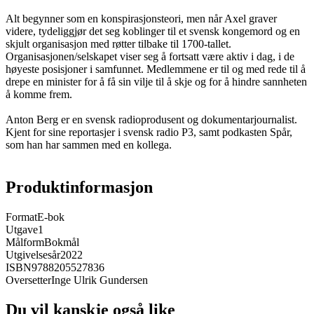
Alt begynner som en konspirasjonsteori, men når Axel graver
videre, tydeliggjør det seg koblinger til et svensk kongemord og en
skjult organisasjon med røtter tilbake til 1700-tallet.
Organisasjonen/selskapet viser seg å fortsatt være aktiv i dag, i de
høyeste posisjoner i samfunnet. Medlemmene er til og med rede til å
drepe en minister for å få sin vilje til å skje og for å hindre sannheten
å komme frem.
Anton Berg er en svensk radioprodusent og dokumentarjournalist.
Kjent for sine reportasjer i svensk radio P3, samt podkasten Spår,
som han har sammen med en kollega.
Produktinformasjon
Format
E-bok
Utgave
1
Målform
Bokmål
Utgivelsesår
2022
ISBN
9788205527836
Oversetter
Inge Ulrik Gundersen
Du vil kanskje også like