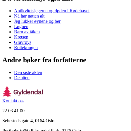
Antikvitetsjegeren og døden i Rødehavet
Nå har natten alt
Jeg lukker øynene og ber
Løgnen
Barn av tåken
Kretsen
Gravrøys
Rottekongen
Andre bøker fra forfatterne
Den siste akten
De atten
Kontakt oss
22 03 41 00
Sehesteds gate 4, 0164 Oslo
Postboks 6860 Pilestredet Park, 0176 Oslo