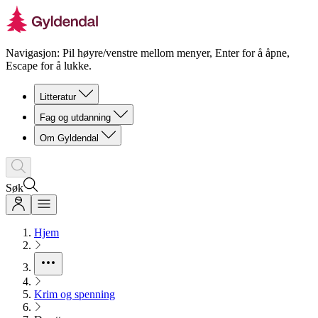
Navigasjon: Pil høyre/venstre mellom menyer, Enter for å åpne,
Escape for å lukke.
Litteratur
Fag og utdanning
Om Gyldendal
Søk
Hjem
Krim og spenning