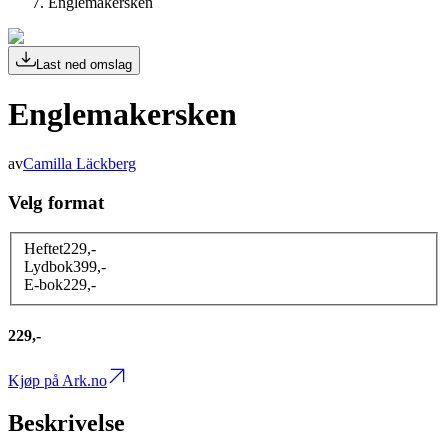
Englemakersken
Last ned omslag
Englemakersken
av
Camilla Läckberg
Velg format
Heftet
229
,-
Lydbok
399
,-
E-bok
229
,-
229,-
Kjøp på Ark.no
Beskrivelse