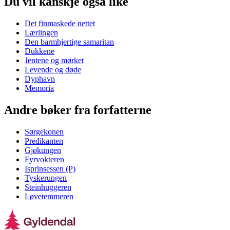
Du vil kanskje også like
Det finmaskede nettet
Lærlingen
Den barmhjertige samaritan
Dukkene
Jentene og mørket
Levende og døde
Dyphavn
Memoria
Andre bøker fra forfatterne
Sørgekonen
Predikanten
Gjøkungen
Fyrvokteren
Isprinsessen (P)
Tyskerungen
Steinhuggeren
Løvetemmeren