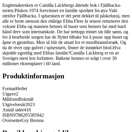
Englemakersken er Camilla Läckbergs åttende bok i Fjällbacka-
serien.Påsken 1974 forsvinner en familie sporløst fra øya Valö
utenfor Fjällbacka. I spisestuen er det pent dekket til påskelunsj, men
alle er borte utenom den ettårige Ebba.Flere år senere returnerer den
voksne Ebba og mannen hennes til huset som hennes far med hard
hånd drev som internatskole. De har nettopp mistet sin lille sønn, og
for å bearbeide sorgen har de flyttet tilbake for å pusse opp huset og
åpne et gjestehus. Men så blir de utsatt for et mordbrannforsøk. Og
da de river opp gulvet i spisestuen, finner de inntørket blod.Hva
skjedde egentlig med Ebbas familie?Camilla Läckberg er en av
Sveriges mest lest forfattere. Bøkene hennes er solgt i over 30
millioner eksemplarer i 60 land.
Produktinformasjon
Format
Heftet
Utgave
2
Målform
Bokmål
Utgivelsesår
2023
Antall sider
416
ISBN
9788205585942
Oversetter
Gry Brenna