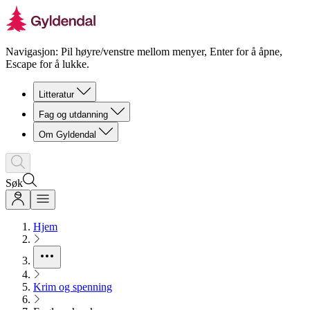
Navigasjon: Pil høyre/venstre mellom menyer, Enter for å åpne,
Escape for å lukke.
Litteratur
Fag og utdanning
Om Gyldendal
Søk
Hjem
Krim og spenning