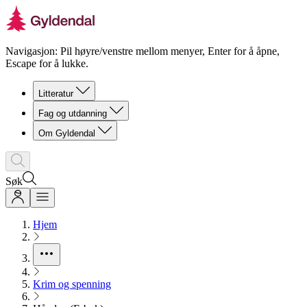
Navigasjon: Pil høyre/venstre mellom menyer, Enter for å åpne,
Escape for å lukke.
Litteratur
Fag og utdanning
Om Gyldendal
Søk
Hjem
Krim og spenning