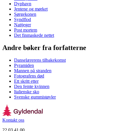
Dyphavn
Jentene og mørket
Sørgekonen
Syndflod
Nattjeger
Post mortem
Det finmaskede nettet
Andre bøker fra forfatterne
Danselærerens tilbakekomst
Pyramiden
Mannen på stranden
Fotografens død
Ett skritt etter
Den femte kvinnen
Italienske sko
Svenske gummistøvler
Kontakt oss
22 03 41 00