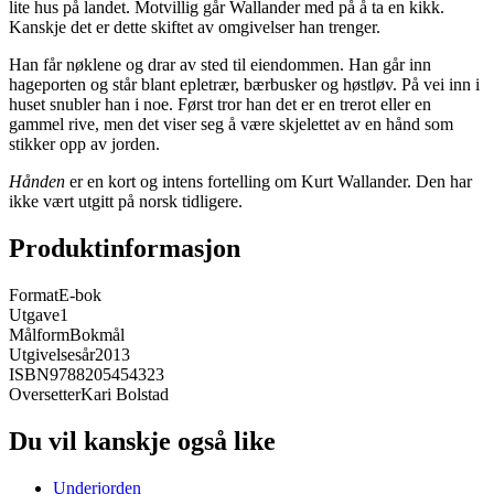
lite hus på landet. Motvillig går Wallander med på å ta en kikk.
Kanskje det er dette skiftet av omgivelser han trenger.
Han får nøklene og drar av sted til eiendommen. Han går inn
hageporten og står blant epletrær, bærbusker og høstløv. På vei inn i
huset snubler han i noe. Først tror han det er en trerot eller en
gammel rive, men det viser seg å være skjelettet av en hånd som
stikker opp av jorden.
Hånden
er en kort og intens fortelling om Kurt Wallander. Den har
ikke vært utgitt på norsk tidligere.
Produktinformasjon
Format
E-bok
Utgave
1
Målform
Bokmål
Utgivelsesår
2013
ISBN
9788205454323
Oversetter
Kari Bolstad
Du vil kanskje også like
Underjorden