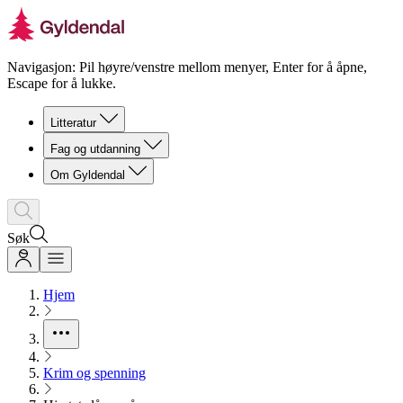
Navigasjon: Pil høyre/venstre mellom menyer, Enter for å åpne,
Escape for å lukke.
Litteratur
Fag og utdanning
Om Gyldendal
Søk
Hjem
Krim og spenning