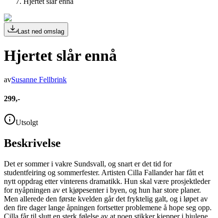
Hjertet slår ennå
Last ned omslag
Hjertet slår ennå
av
Susanne Fellbrink
299,-
Utsolgt
Beskrivelse
Det er sommer i vakre Sundsvall, og snart er det tid for
studentfeiring og sommerfester. Artisten Cilla Fallander har fått et
nytt oppdrag etter vinterens dramatikk. Hun skal være prosjektleder
for nyåpningen av et kjøpesenter i byen, og hun har store planer.
Men allerede den første kvelden går det fryktelig galt, og i løpet av
den fire dager lange åpningen fortsetter problemene å hope seg opp.
Cilla får til slutt en sterk følelse av at noen stikker kjepper i hjulene