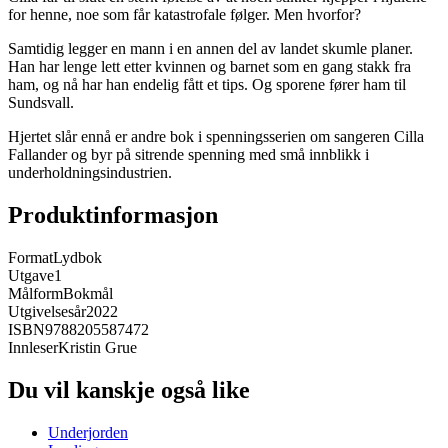
for henne, noe som får katastrofale følger. Men hvorfor?
Samtidig legger en mann i en annen del av landet skumle planer.
Han har lenge lett etter kvinnen og barnet som en gang stakk fra
ham, og nå har han endelig fått et tips. Og sporene fører ham til
Sundsvall.
Hjertet slår ennå er andre bok i spenningsserien om sangeren Cilla
Fallander og byr på sitrende spenning med små innblikk i
underholdningsindustrien.
Produktinformasjon
Format
Lydbok
Utgave
1
Målform
Bokmål
Utgivelsesår
2022
ISBN
9788205587472
Innleser
Kristin Grue
Du vil kanskje også like
Underjorden