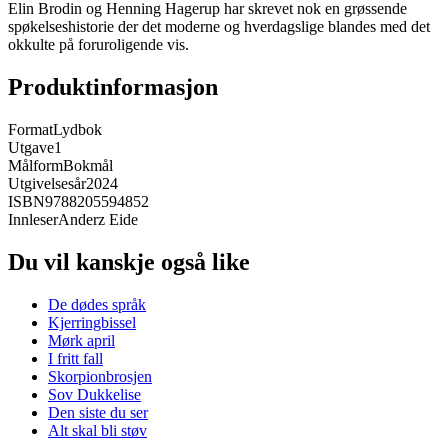
Elin Brodin og Henning Hagerup har skrevet nok en grøssende
spøkelseshistorie der det moderne og hverdagslige blandes med det
okkulte på foruroligende vis.
Produktinformasjon
Format
Lydbok
Utgave
1
Målform
Bokmål
Utgivelsesår
2024
ISBN
9788205594852
Innleser
Anderz Eide
Du vil kanskje også like
De dødes språk
Kjerringbissel
Mørk april
I fritt fall
Skorpionbrosjen
Sov Dukkelise
Den siste du ser
Alt skal bli støv