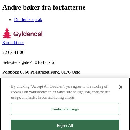
Andre bøker fra forfatterne
De dødes språk
Kontakt oss
22 03 41 00
Sehesteds gate 4, 0164 Oslo
Postboks 6860 Pilestredet Park, 0176 Oslo
Finn frem
By clicking “Accept All Cookies”, you agree to the storing of
Nyhetsbrev
cookies on your device to enhance site navigation, analyze site
Ledige stillinger
usage, and assist in our marketing efforts.
Send inn manus
Cookies Settings
Om Gyldendal
Support
Reject All
Presse