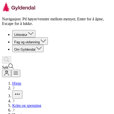
Navigasjon: Pil høyre/venstre mellom menyer, Enter for å åpne,
Escape for å lukke.
Litteratur
Fag og utdanning
Om Gyldendal
Søk
Hjem
Krim og spenning