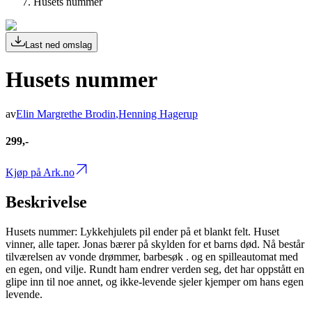
Husets nummer
Last ned omslag
Husets nummer
av
Elin Margrethe Brodin
,
Henning Hagerup
299,-
Kjøp på Ark.no
Beskrivelse
Husets nummer: Lykkehjulets pil ender på et blankt felt. Huset
vinner, alle taper. Jonas bærer på skylden for et barns død. Nå består
tilværelsen av vonde drømmer, barbesøk . og en spilleautomat med
en egen, ond vilje. Rundt ham endrer verden seg, det har oppstått en
glipe inn til noe annet, og ikke-levende sjeler kjemper om hans egen
levende.