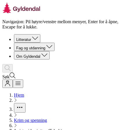
Navigasjon: Pil høyre/venstre mellom menyer, Enter for å åpne,
Escape for å lukke.
Litteratur
Fag og utdanning
Om Gyldendal
Søk
Hjem
Krim og spenning