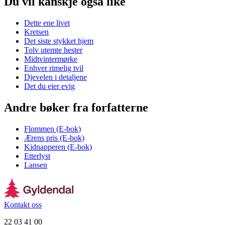
Du vil kanskje også like
Dette ene livet
Kretsen
Det siste stykket hjem
Tolv utemte hester
Midtvintermørke
Enhver rimelig tvil
Djevelen i detaljene
Det du eier evig
Andre bøker fra forfatterne
Flommen (E-bok)
Ærens pris (E-bok)
Kidnapperen (E-bok)
Etterlyst
Lansen
Kontakt oss
22 03 41 00