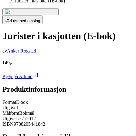
Jurister i kasjotten (E-bok)
Last ned omslag
Jurister i kasjotten (E-bok)
av
Anker Rogstad
149,-
Kjøp på Ark.no
Produktinformasjon
Format
E-bok
Utgave
1
Målform
Bokmål
Utgivelsesår
2012
ISBN
9788205441842