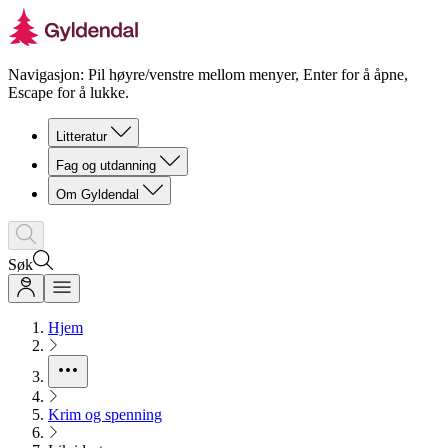
Navigasjon: Pil høyre/venstre mellom menyer, Enter for å åpne,
Escape for å lukke.
Litteratur
Fag og utdanning
Om Gyldendal
Søk
Hjem
Krim og spenning