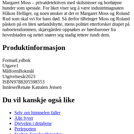
Margaret Moss – privatdetektiven med skilsmisser og bortløpne
hunder som spesiale. For liket viser seg å være industrimagnaten
Håkon Helliger, og noen ønsker at det er Margaret Moss og Roland
Rud som skal svi for hans død. Så derfor tilbringer Moss og Roland
påsken på en liten sørlandshytte, mens politiet etterforsker drapet på
naboeiendommen, skjærgården oppsøkes av børsbaroner fra
hovedstaden og nettet snører seg stadig tettere rundt dem.
Produktinformasjon
Format
Lydbok
Utgave
1
Målform
Bokmål
Utgivelsesår
2023
ISBN
9788205598553
Innleser
Renate Katralen Jensen
Du vil kanskje også like
Selv om himmelen faller
Alle lyver
Djevelen i detaljene
Perleporten