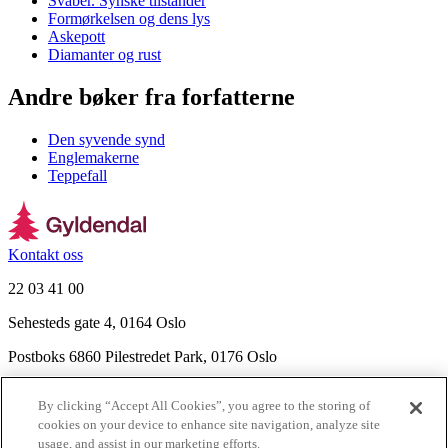
Svaber. Synske tilstander
Formørkelsen og dens lys
Askepott
Diamanter og rust
Andre bøker fra forfatterne
Den syvende synd
Englemakerne
Teppefall
Kontakt oss
22 03 41 00
Sehesteds gate 4, 0164 Oslo
Postboks 6860 Pilestredet Park, 0176 Oslo
Finn frem
By clicking “Accept All Cookies”, you agree to the storing of
Nyhetsbrev
cookies on your device to enhance site navigation, analyze site
Ledige stillinger
usage, and assist in our marketing efforts.