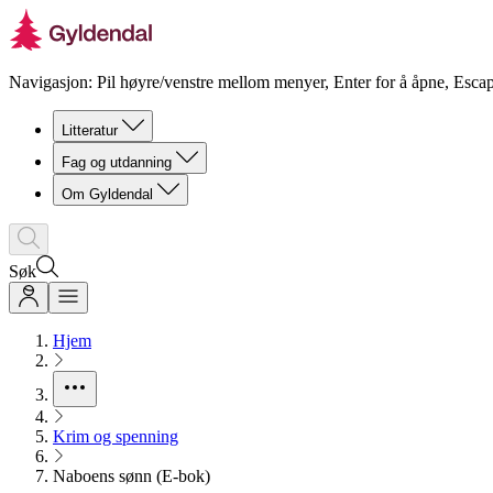
Navigasjon: Pil høyre/venstre mellom menyer, Enter for å åpne, Escap
Litteratur
Fag og utdanning
Om Gyldendal
Søk
Hjem
Krim og spenning
Naboens sønn (E-bok)