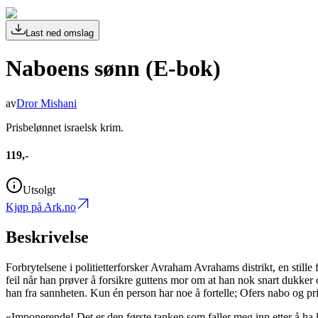
Last ned omslag
Naboens sønn (E-bok)
av
Dror Mishani
Prisbelønnet israelsk krim.
119,-
Utsolgt
Kjøp på Ark.no
Beskrivelse
Forbrytelsene i politietterforsker Avraham Avrahams distrikt, en still
feil når han prøver å forsikre guttens mor om at han nok snart dukker
han fra sannheten. Kun én person har noe å fortelle; Ofers nabo og pri
«Imponerende! Det er den første tanken som faller meg inn etter å ha