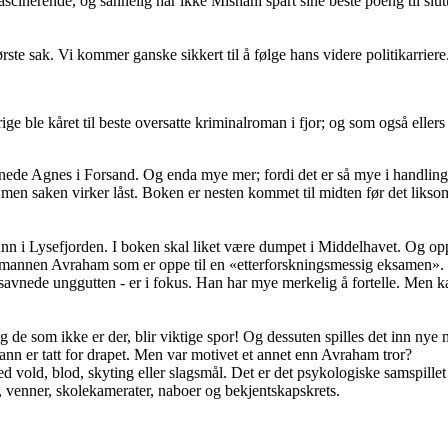
fascinerende, og sannelig har ikke Mishani spart sine beste poeng til slu
ste sak. Vi kommer ganske sikkert til å følge hans videre politikarrier
e ble kåret til beste oversatte kriminalroman i fjor; og som også ellers h
avnede Agnes i Forsand. Og enda mye mer; fordi det er så mye i handling
s, men saken virker låst. Boken er nesten kommet til midten før det liks
nn i Lysefjorden. I boken skal liket være dumpet i Middelhavet. Og opp 
imannen Avraham som er oppe til en «etterforskningsmessig eksamen». S
 savnede unggutten - er i fokus. Han har mye merkelig å fortelle. Men ka
g de som ikke er der, blir viktige spor! Og dessuten spilles det inn ny
mann er tatt for drapet. Men var motivet et annet enn Avraham tror?
ed vold, blod, skyting eller slagsmål. Det er det psykologiske samspill
, venner, skolekamerater, naboer og bekjentskapskrets.