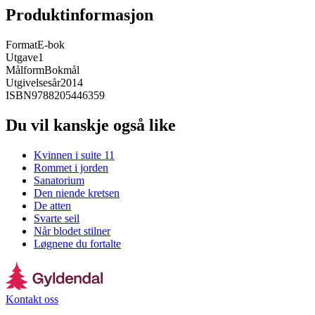
Produktinformasjon
Format
E-bok
Utgave
1
Målform
Bokmål
Utgivelsesår
2014
ISBN
9788205446359
Du vil kanskje også like
Kvinnen i suite 11
Rommet i jorden
Sanatorium
Den niende kretsen
De atten
Svarte seil
Når blodet stilner
Løgnene du fortalte
Kontakt oss