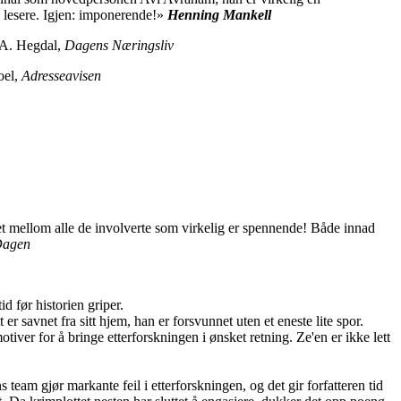
e lesere. Igjen: imponerende!»
Henning Mankell
 A. Hegdal,
Dagens Næringsliv
oel,
Adresseavisen
let mellom alle de involverte som virkelig er spennende! Både innad
agen
id før historien griper.
er savnet fra sitt hjem, han er forsvunnet uten et eneste lite spor.
tiver for å bringe etterforskningen i ønsket retning. Ze'en er ikke lett
am gjør markante feil i etterforskningen, og det gir forfatteren tid