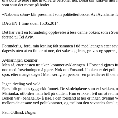
til å bore dypere i alle involverte personer her. Boka blir gradvis mer 
som snur det meste på hodet.
«Naboens sønn» blir presentert som politietterforsker Avi Avrahams før
DAGEN 1 time siden 15.05.2014:
Det har vært en forunderlig opplevelse å lese denne boken; som i Sverig
forstad til Tel Aviv.
Forunderlig, fordi min lesning falt sammen i tid med letingen etter s
dagevis uten at en finner ut noe, det søkes og letes, graves og spørre
Avklaringen kommer
Men så, etter nesten tre uker, kommer avklaringen. I Forsand gjøres fu
noe med forsvinningen å gjøre. Nok om Forsand. I boken er det polit
spor, etter mange dager! Men særlig en person - en privatlærer til den
Ingen dveling ved vold
Først blir guttens ryggsekk funnet. De skolebøkene som er i sekken, o
Marianka, utfordrer ham helt på slutten. Hun er ikke i tvil om at rett 
Boken var «behagelig» å lese, i den forstand at her er ingen dveling v
mellom de ansatte ved politikontoret, og mellom den savnedes familie
Paul Odland,
Dagen