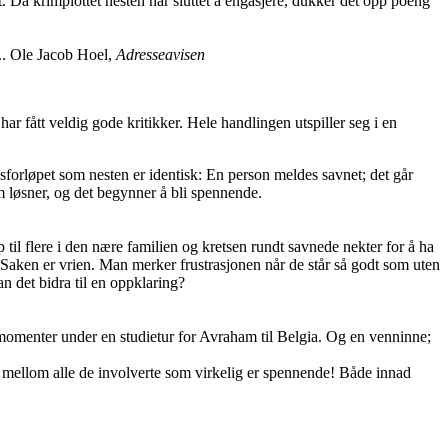
tt. Da krimplottet nesten har sluttet å engasjere, dukker det opp poeng
e.. Ole Jacob Hoel,
Adresseavisen
ar fått veldig gode kritikker. Hele handlingen utspiller seg i en
sforløpet som nesten er identisk: En person meldes savnet; det går
om løsner, og det begynner å bli spennende.
til flere i den nære familien og kretsen rundt savnede nekter for å ha
aken er vrien. Man merker frustrasjonen når de står så godt som uten
n det bidra til en oppklaring?
e momenter under en studietur for Avraham til Belgia. Og en venninne;
et mellom alle de involverte som virkelig er spennende! Både innad