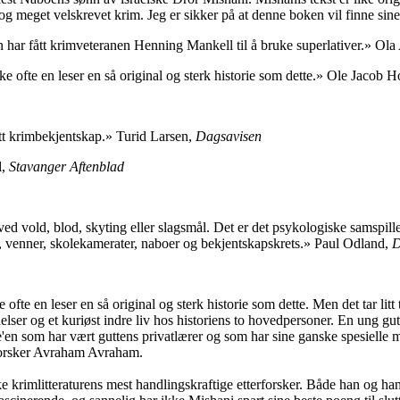
g meget velskrevet krim. Jeg er sikker på at denne boken vil finne sin
har fått krimveteranen Henning Mankell til å bruke superlativer.» Ola
ke ofte en leser en så original og sterk historie som dette.» Ole Jacob H
tt krimbekjentskap.» Turid Larsen,
Dagsavisen
,
Stavanger Aftenblad
ved vold, blod, skyting eller slagsmål. Det er det psykologiske samspil
, venner, skolekamerater, naboer og bekjentskapskrets.» Paul Odland,
D
ofte en leser en så original og sterk historie som dette. Men det tar litt t
lser og et kuriøst indre liv hos historiens to hovedpersoner. En ung gutt 
e'en som har vært guttens privatlærer og som har sine ganske spesielle mo
erforsker Avraham Avraham.
imlitteraturens mest handlingskraftige etterforsker. Både han og hans te