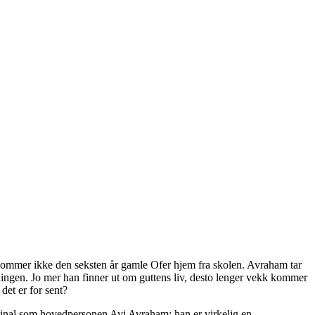
ag kommer ikke den seksten år gamle Ofer hjem fra skolen. Avraham tar
kningen. Jo mer han finner ut om guttens liv, desto lenger vekk kommer
det er for sent?
riginal som hovedpersonen Avi Avraham; han er virkelig en