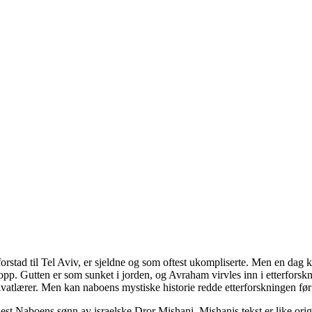
e forstad til Tel Aviv, er sjeldne og som oftest ukompliserte. Men en d
 opp. Gutten er som sunket i jorden, og Avraham virvles inn i etterfors
vatlærer. Men kan naboens mystiske historie redde etterforskningen før 
 lest Naboens sønn av israelske Dror Mishani. Mishanis tekst er like o