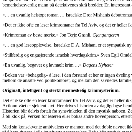
bemerkelsesverdig mann på detektivenes skrå bredder. En interessant o
«… en uvanlig helstøpt roman … Israelske Dror Mishanis debutroman 
«Det er ikke ofte en leser krimromaner fra Tel Aviv, og det er heller ik
«Krimroman av beste merke.» Jon Terje Grønli,
Gjengangeren
«… en god leseopplevelse. Israelske D.A. Mishani er et sympatisk ny
«Stillferdig og engasjerende israelsk hverdagskrim.» Sven Egil Omdal
«En uvanlig, begavet og lavmælt krim …»
Dagens Nyheter
«Boken var «behagelig» å lese, i den forstand at her er ingen dveling 
mellom de ansatte ved politikontoret, og mellom den savnedes familie
Originalt, intelligent og sterkt menneskelig krimmysterium.
Det er ikke ofte en leser krimromaner fra Tel Aviv, og det er heller ikke 
Actionnivået er sjeldent lavt. Her drives historien av dagligdagse hende
Historien blir delvis fortalt fra synsvinkelen til den mystisk naboen, Z
å bli klok på, verken for leseren eller bokas andre hovedperson, ett
Med sin konsekvente ambivalens er mannen med det doble navnet ikke kr