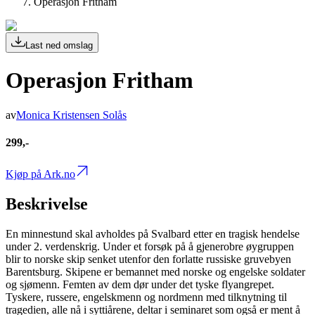
Operasjon Fritham
Last ned omslag
Operasjon Fritham
av
Monica Kristensen Solås
299,-
Kjøp på Ark.no
Beskrivelse
En minnestund skal avholdes på Svalbard etter en tragisk hendelse
under 2. verdenskrig. Under et forsøk på å gjenerobre øygruppen
blir to norske skip senket utenfor den forlatte russiske gruvebyen
Barentsburg. Skipene er bemannet med norske og engelske soldater
og sjømenn. Femten av dem dør under det tyske flyangrepet.
Tyskere, russere, engelskmenn og nordmenn med tilknytning til
tragedien, alle nå i syttiårene, deltar i seminaret som også er ment å