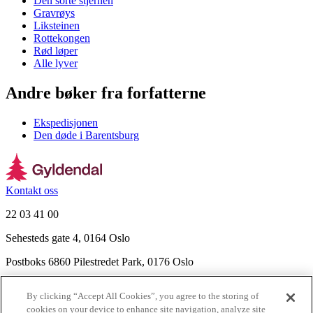
Den sorte stjernen
Gravrøys
Liksteinen
Rottekongen
Rød løper
Alle lyver
Andre bøker fra forfatterne
Ekspedisjonen
Den døde i Barentsburg
Kontakt oss
22 03 41 00
Sehesteds gate 4, 0164 Oslo
Postboks 6860 Pilestredet Park, 0176 Oslo
Finn frem
By clicking “Accept All Cookies”, you agree to the storing of
Nyhetsbrev
cookies on your device to enhance site navigation, analyze site