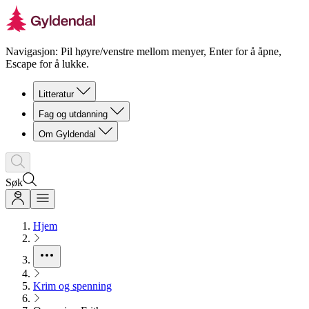
Navigasjon: Pil høyre/venstre mellom menyer, Enter for å åpne,
Escape for å lukke.
Litteratur
Fag og utdanning
Om Gyldendal
Søk
Hjem
Krim og spenning