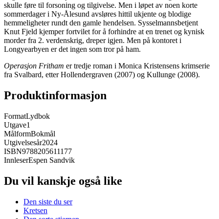
skulle føre til forsoning og tilgivelse. Men i løpet av noen korte
sommerdager i Ny-Ålesund avsløres hittil ukjente og blodige
hemmeligheter rundt den gamle hendelsen. Sysselmannsbetjent
Knut Fjeld kjemper fortvilet for å forhindre at en trenet og kynisk
morder fra 2. verdenskrig, dreper igjen. Men på kontoret i
Longyearbyen er det ingen som tror på ham.
Operasjon Fritham
er tredje roman i Monica Kristensens krimserie
fra Svalbard, etter Hollendergraven (2007) og Kullunge (2008).
Produktinformasjon
Format
Lydbok
Utgave
1
Målform
Bokmål
Utgivelsesår
2024
ISBN
9788205611177
Innleser
Espen Sandvik
Du vil kanskje også like
Den siste du ser
Kretsen