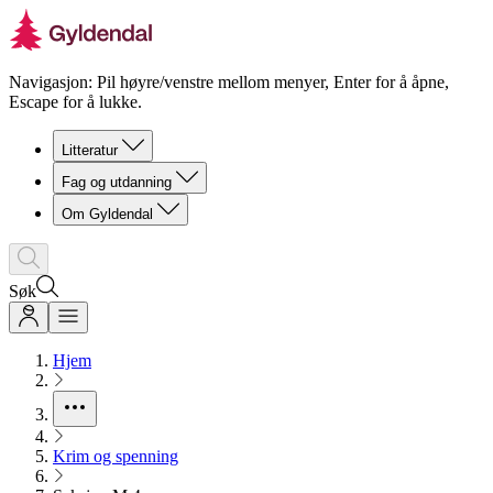
Navigasjon: Pil høyre/venstre mellom menyer, Enter for å åpne,
Escape for å lukke.
Litteratur
Fag og utdanning
Om Gyldendal
Søk
Hjem
Krim og spenning