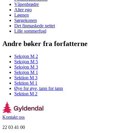
Våpenbrødre
Alter ego
Løgnen
Sørgekonen
Det finmaskede nettet
Lille sommerfugl
Andre bøker fra forfatterne
Seksjon M 2
Seksjon M 5
Seksjon M 3
Seksjon M 1
Sektion M 3
Sektion M 1
Øye for øye, tann for tann
Sektion M 2
Kontakt oss
22 03 41 00