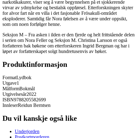
narkotikakurer, viser seg å være begynnelsen på et sjokkerende
virvar av ydmykelse og bestialsk oppførsel. Etterforskningen skyter
for alvor fart når en villa i det fasjonable Frösakull-området
eksploderer. Samtidig får Nora følelsen av å være under oppsikt,
som om noen forfølger henne.
Seksjon M – Fra asken i ilden er den fjerde og helt frittstående delen
i serien om Nora Feller og Seksjon M. Christina Larsson er også
forfatteren bak bøkene om etterforskeren Ingrid Bergman og har i
løpet av forfatterskapet solgt hundretusenvis av bøker.
Produktinformasjon
Format
Lydbok
Utgave
1
Målform
Bokmål
Utgivelsesår
2022
ISBN
9788205582699
Innleser
Reidun Berntsen
Du vil kanskje også like
Underjorden
Postkortmorderen