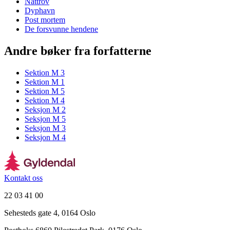
Nattrov
Dyphavn
Post mortem
De forsvunne hendene
Andre bøker fra forfatterne
Sektion M 3
Sektion M 1
Sektion M 5
Sektion M 4
Seksjon M 2
Seksjon M 5
Seksjon M 3
Seksjon M 4
Kontakt oss
22 03 41 00
Sehesteds gate 4, 0164 Oslo