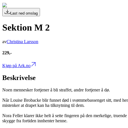
Last ned omslag
Sektion M 2
av
Christina Larsson
229,-
Kjøp på Ark.no
Beskrivelse
Noen mennesker fortjener å bli straffet, andre fortjener å dø.
Når Louise Brobacke blir funnet død i svømmebassenget sitt, med hende
mistenker at drapet kan ha tilknytning til dem.
Nora Feller klarer ikke helt å sette fingeren på den merkelige, truen
skygge fra fortiden innhenter henne.