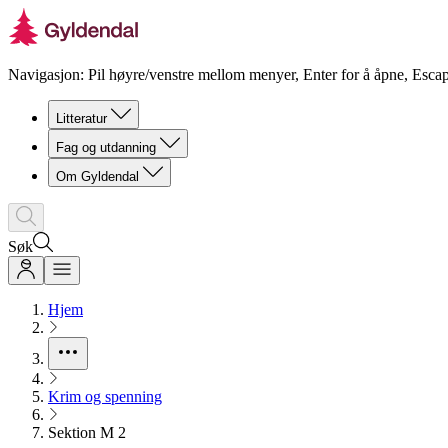
Navigasjon: Pil høyre/venstre mellom menyer, Enter for å åpne, Escap
Litteratur
Fag og utdanning
Om Gyldendal
Søk
Hjem
Krim og spenning
Sektion M 2