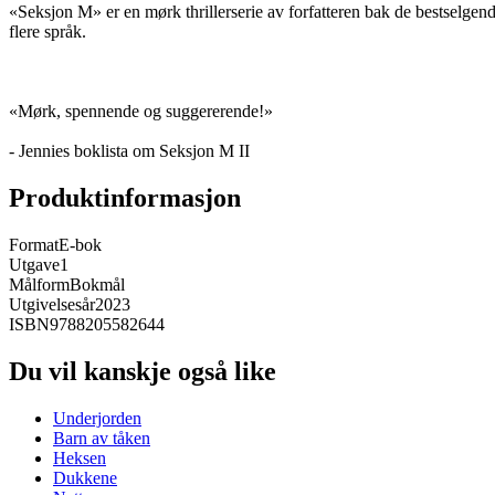
«Seksjon M» er en mørk thrillerserie av forfatteren bak de bestselgend
flere språk.
«Mørk, spennende og suggererende!»
- Jennies boklista om Seksjon M II
Produktinformasjon
Format
E-bok
Utgave
1
Målform
Bokmål
Utgivelsesår
2023
ISBN
9788205582644
Du vil kanskje også like
Underjorden
Barn av tåken
Heksen
Dukkene