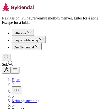
Navigasjon: Pil høyre/venstre mellom menyer, Enter for å åpne,
Escape for å lukke.
Litteratur
Fag og utdanning
Om Gyldendal
Søk
Hjem
Krim og spenning