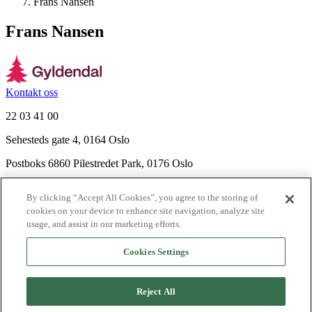
Frans Nansen
Frans Nansen
Kontakt oss
22 03 41 00
Sehesteds gate 4, 0164 Oslo
Postboks 6860 Pilestredet Park, 0176 Oslo
Finn frem
By clicking “Accept All Cookies”, you agree to the storing of
Nyhetsbrev
cookies on your device to enhance site navigation, analyze site
Ledige stillinger
usage, and assist in our marketing efforts.
Send inn manus
Cookies Settings
Om Gyldendal
Support
Reject All
Presse
Agency