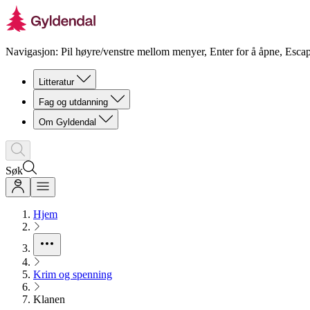
Navigasjon: Pil høyre/venstre mellom menyer, Enter for å åpne, Escap
Litteratur
Fag og utdanning
Om Gyldendal
Søk
Hjem
Krim og spenning
Klanen