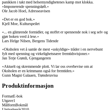
panikken i takt med helsemyndighetenes kamp mot klokka.
«Imponerende spenningsløft.»
Ole Jacob Hoel, Adresseavisen
«Det er en god bok.»
Kjell Moe, Kulturspeilet
«... en glimrende formidler, og stoffet er spennende nok i seg selv og
gjør boken verd å lese.»
Lars Helge Nilsen, Bergens Tidende
«Oksholen vet å samle de mest «uskyldige» tråder i en nervebunt
fylt med spenning og virkelighetsnære fremtidsvisjoner.»
Jan Terje Grønli, Gjengangeren
«Aktuelt og skremmende plott. Vi lar oss overbevise om at
Oksholen er en krimmann også for fremtiden.»
Gunn Magni Galaaen, Trønderavisa
Produktinformasjon
Format
E-bok
Utgave
1
Målform
Bokmål
Utgivelsesår
2010