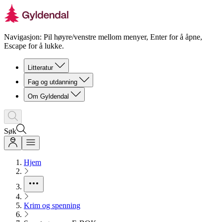
Navigasjon: Pil høyre/venstre mellom menyer, Enter for å åpne,
Escape for å lukke.
Litteratur
Fag og utdanning
Om Gyldendal
Søk
Hjem
Krim og spenning