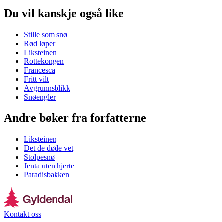
Du vil kanskje også like
Stille som snø
Rød løper
Liksteinen
Rottekongen
Francesca
Fritt vilt
Avgrunnsblikk
Snøengler
Andre bøker fra forfatterne
Liksteinen
Det de døde vet
Stolpesnø
Jenta uten hjerte
Paradisbakken
Kontakt oss