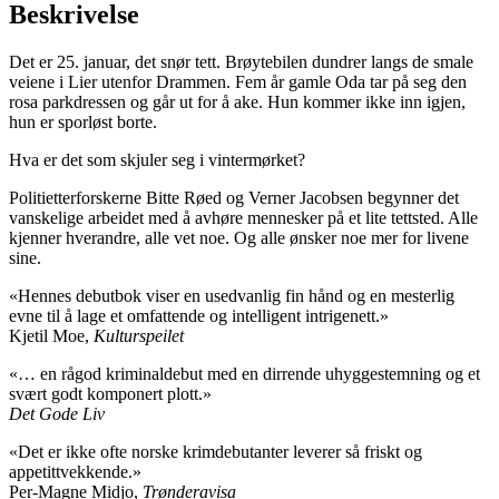
Beskrivelse
Det er 25. januar, det snør tett. Brøytebilen dundrer langs de smale
veiene i Lier utenfor Drammen. Fem år gamle Oda tar på seg den
rosa parkdressen og går ut for å ake. Hun kommer ikke inn igjen,
hun er sporløst borte.
Hva er det som skjuler seg i vintermørket?
Politietterforskerne Bitte Røed og Verner Jacobsen begynner det
vanskelige arbeidet med å avhøre mennesker på et lite tettsted. Alle
kjenner hverandre, alle vet noe. Og alle ønsker noe mer for livene
sine.
«Hennes debutbok viser en usedvanlig fin hånd og en mesterlig
evne til å lage et omfattende og intelligent intrigenett.»
Kjetil Moe,
Kulturspeilet
«… en rågod kriminaldebut med en dirrende uhyggestemning og et
svært godt komponert plott.»
Det Gode Liv
«Det er ikke ofte norske krimdebutanter leverer så friskt og
appetittvekkende.»
Per-Magne Midjo,
Trønderavisa