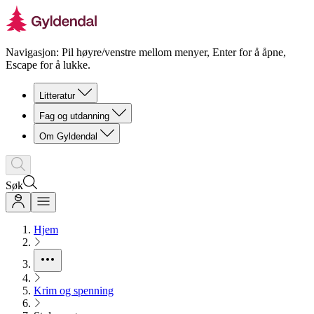
Navigasjon: Pil høyre/venstre mellom menyer, Enter for å åpne,
Escape for å lukke.
Litteratur
Fag og utdanning
Om Gyldendal
Søk
Hjem
Krim og spenning