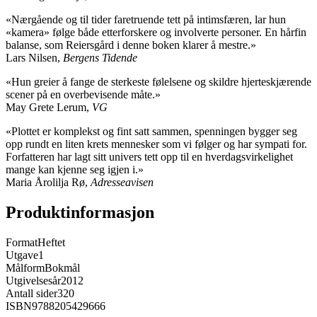
«Nærgående og til tider faretruende tett på intimsfæren, lar hun
«kamera» følge både etterforskere og involverte personer. En hårfin
balanse, som Reiersgård i denne boken klarer å mestre.»
Lars Nilsen,
Bergens Tidende
«Hun greier å fange de sterkeste følelsene og skildre hjerteskjærende
scener på en overbevisende måte.»
May Grete Lerum,
VG
«Plottet er komplekst og fint satt sammen, spenningen bygger seg
opp rundt en liten krets mennesker som vi følger og har sympati for.
Forfatteren har lagt sitt univers tett opp til en hverdagsvirkelighet
mange kan kjenne seg igjen i.»
Maria Årolilja Rø,
Adresseavisen
Produktinformasjon
Format
Heftet
Utgave
1
Målform
Bokmål
Utgivelsesår
2012
Antall sider
320
ISBN
9788205429666