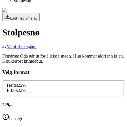
Stolpesnø
Last ned omslag
Stolpesnø
av
Marit Reiersgård
Femårige Oda går ut for å leke i snøen. Hun kommer aldri inn igjen.
Kritikerrost krimdebut.
Velg format
Heftet
229
,-
E-bok
229
,-
229,-
Utsolgt