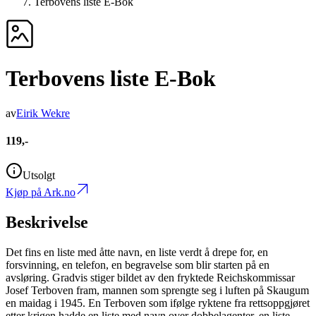
Terbovens liste E-Bok
Terbovens liste E-Bok
av
Eirik Wekre
119,-
Utsolgt
Kjøp på Ark.no
Beskrivelse
Det fins en liste med åtte navn, en liste verdt å drepe for, en
forsvinning, en telefon, en begravelse som blir starten på en
avsløring. Gradvis stiger bildet av den fryktede Reichskommissar
Josef Terboven fram, mannen som sprengte seg i luften på Skaugum
en maidag i 1945. En Terboven som ifølge ryktene fra rettsoppgjøret
etter krigen hadde en liste med navn over dobbelagenter, en liste