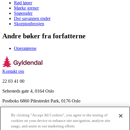
Rød løper
Mørke grener
Snøengler
Der savannen ender
Skorpionbrosjen
Andre bøker fra forfatterne
Operatørene
Kontakt oss
22 03 41 00
Sehesteds gate 4, 0164 Oslo
Postboks 6860 Pilestredet Park, 0176 Oslo
Finn frem
By clicking “Accept All Cookies”, you agree to the storing of
Nyhetsbrev
cookies on your device to enhance site navigation, analyze site
Ledige stillinger
usage, and assist in our marketing efforts.