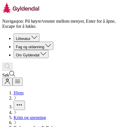
Navigasjon: Pil høyre/venstre mellom menyer, Enter for å åpne,
Escape for å lukke.
Litteratur
Fag og utdanning
Om Gyldendal
Søk
Hjem
Krim og spenning