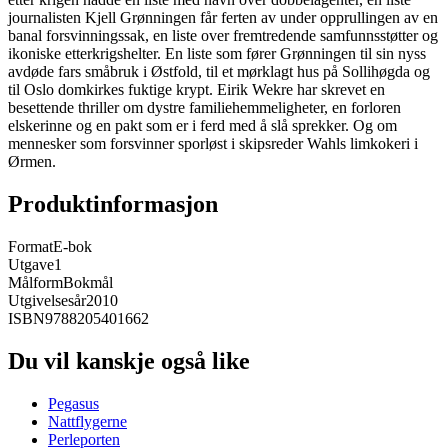
journalisten Kjell Grønningen får ferten av under opprullingen av en
banal forsvinningssak, en liste over fremtredende samfunnsstøtter og
ikoniske etterkrigshelter. En liste som fører Grønningen til sin nyss
avdøde fars småbruk i Østfold, til et mørklagt hus på Sollihøgda og
til Oslo domkirkes fuktige krypt. Eirik Wekre har skrevet en
besettende thriller om dystre familiehemmeligheter, en forloren
elskerinne og en pakt som er i ferd med å slå sprekker. Og om
mennesker som forsvinner sporløst i skipsreder Wahls limkokeri i
Ørmen.
Produktinformasjon
Format
E-bok
Utgave
1
Målform
Bokmål
Utgivelsesår
2010
ISBN
9788205401662
Du vil kanskje også like
Pegasus
Nattflygerne
Perleporten