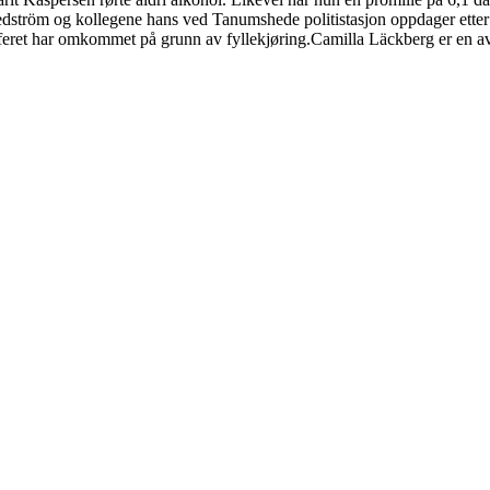
ström og kollegene hans ved Tanumshede politistasjon oppdager etter hve
offeret har omkommet på grunn av fyllekjøring.Camilla Läckberg er en av 