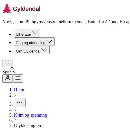
Navigasjon: Pil høyre/venstre mellom menyer, Enter for å åpne, Escap
Litteratur
Fag og utdanning
Om Gyldendal
Søk
Hjem
Krim og spenning
Ulykkesfuglen