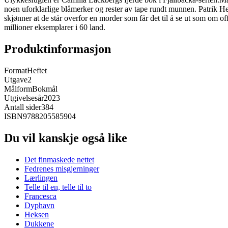
noen uforklarlige blåmerker og rester av tape rundt munnen. Patrik Hed
skjønner at de står overfor en morder som får det til å se ut som om 
millioner eksemplarer i 60 land.
Produktinformasjon
Format
Heftet
Utgave
2
Målform
Bokmål
Utgivelsesår
2023
Antall sider
384
ISBN
9788205585904
Du vil kanskje også like
Det finmaskede nettet
Fedrenes misgjerninger
Lærlingen
Telle til en, telle til to
Francesca
Dyphavn
Heksen
Dukkene