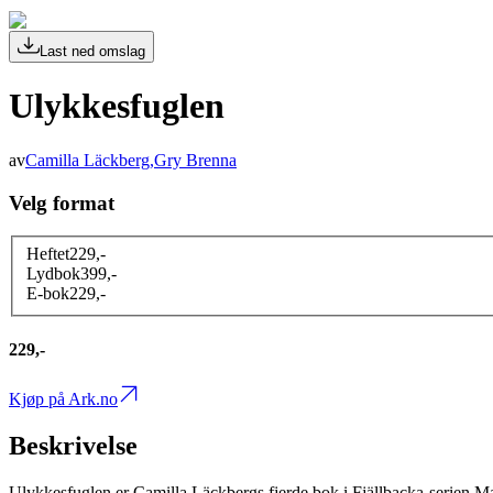
Last ned omslag
Ulykkesfuglen
av
Camilla Läckberg
,
Gry Brenna
Velg format
Heftet
229
,-
Lydbok
399
,-
E-bok
229
,-
229,-
Kjøp på Ark.no
Beskrivelse
Ulykkesfuglen er Camilla Läckbergs fjerde bok i Fjällbacka-serien.Mari