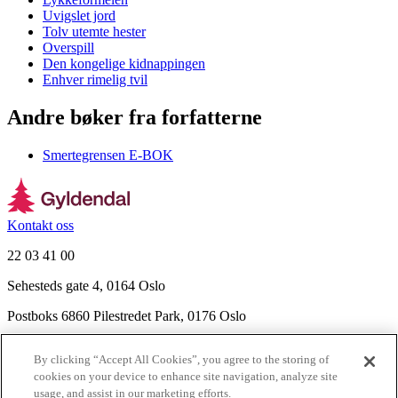
Uvigslet jord
Tolv utemte hester
Overspill
Den kongelige kidnappingen
Enhver rimelig tvil
Andre bøker fra forfatterne
Smertegrensen E-BOK
Kontakt oss
22 03 41 00
Sehesteds gate 4, 0164 Oslo
Postboks 6860 Pilestredet Park, 0176 Oslo
Finn frem
By clicking “Accept All Cookies”, you agree to the storing of
Nyhetsbrev
cookies on your device to enhance site navigation, analyze site
Ledige stillinger
usage, and assist in our marketing efforts.