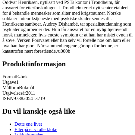
Oddvar Henriksen, nytilsatt ved PSTs kontor i Trondheim, får
ansvaret for etterforskningen. I Trondheim er et nytt senter etablert
for å behandle mennesker som sliter med krigstraumer. Norske
soldater i utenrikstjeneste med psykiske skader sendes dit.
Henriksens samboer, Audrey Dishambé, tar spesialistutdanning som
psykiater og arbeider der. Hun får ansvaret for en nylig hjemvendt
norsk marinejeger, hvis eneste symptom er at han har mistet evnen til
å sove. Verken Forsvaret eller han selv vil fortelle noe om ham eller
hva han har gjort. Når sammenhengene går opp for henne, er
katastrofen nært forestående.\u000b
Produktinformasjon
Format
E-bok
Utgave
1
Målform
Bokmål
Utgivelsesår
2011
ISBN
9788205413719
Du vil kanskje også like
Dette ene livet
Etterpå er vi alle kloke
Lykkeformelen