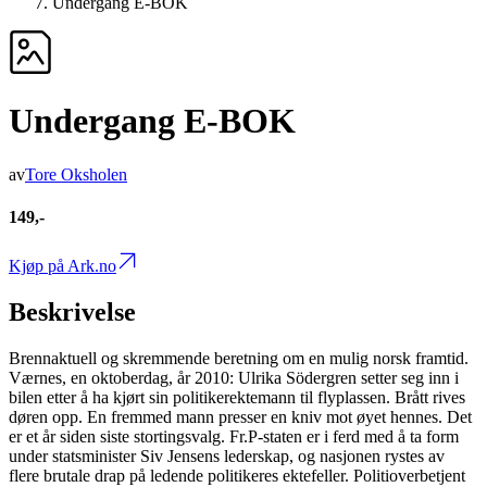
Undergang E-BOK
Undergang E-BOK
av
Tore Oksholen
149,-
Kjøp på Ark.no
Beskrivelse
Brennaktuell og skremmende beretning om en mulig norsk framtid.
Værnes, en oktoberdag, år 2010: Ulrika Södergren setter seg inn i
bilen etter å ha kjørt sin politikerektemann til flyplassen. Brått rives
døren opp. En fremmed mann presser en kniv mot øyet hennes. Det
er et år siden siste stortingsvalg. Fr.P-staten er i ferd med å ta form
under statsminister Siv Jensens lederskap, og nasjonen rystes av
flere brutale drap på ledende politikeres ektefeller. Politioverbetjent