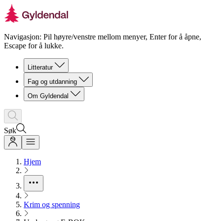
Navigasjon: Pil høyre/venstre mellom menyer, Enter for å åpne,
Escape for å lukke.
Litteratur
Fag og utdanning
Om Gyldendal
Søk
Hjem
Krim og spenning