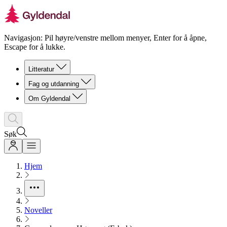
Navigasjon: Pil høyre/venstre mellom menyer, Enter for å åpne,
Escape for å lukke.
Litteratur
Fag og utdanning
Om Gyldendal
Søk
Hjem
Noveller