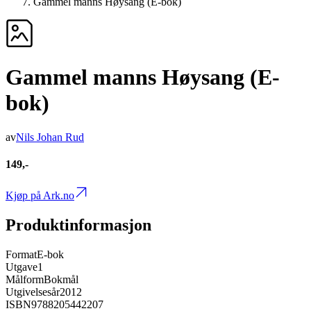
Gammel manns Høysang (E-bok)
Gammel manns Høysang (E-
bok)
av
Nils Johan Rud
149,-
Kjøp på Ark.no
Produktinformasjon
Format
E-bok
Utgave
1
Målform
Bokmål
Utgivelsesår
2012
ISBN
9788205442207