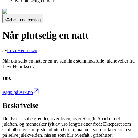
Når plutselig en natt
Last ned omslag
Når plutselig en natt
av
Levi Henriksen
Når plutselig en natt er en ny samling stemningsfulle julenoveller fra
Levi Henriksen.
199,-
Kjøp på Ark.no
Beskrivelse
Det lyser i stille grender, over byen, over Skogli. Snart er det
julaften, og mennesker fylt av uro lengter etter fred: Ekteparet som
skal tilbringe sin første jul uten barna, mannen som forlater kona si
på selve julekvelden, nissen som blir overfalt i grisehuset.