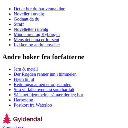
Det er her du har venna dine
Noveller i utvalg
Godnatt da du
Straff
Novelletter i utvalg
Minotauren og Kyborgen
Mens det ennå er for sent
Lykken og andre noveller
Andre bøker fra forfatterne
Jern & metall
Der Røgden renner inn i himmelen
Hjem til jul
Redningsmannen er oppstanden
Snø vil falle over snø som har falt
Så langt hjemmefra, så nær der jeg bor
Harpesang
Postkort fra Waterloo
Kontakt oss