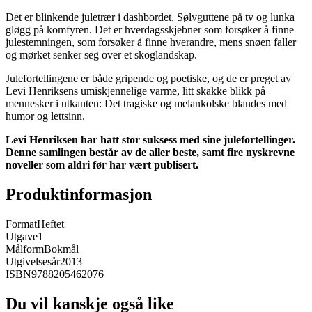
Det er blinkende juletrær i dashbordet, Sølvguttene på tv og lunka
gløgg på komfyren. Det er hverdagsskjebner som forsøker å finne
julestemningen, som forsøker å finne hverandre, mens snøen faller
og mørket senker seg over et skoglandskap.
Julefortellingene er både gripende og poetiske, og de er preget av
Levi Henriksens umiskjennelige varme, litt skakke blikk på
mennesker i utkanten: Det tragiske og melankolske blandes med
humor og lettsinn.
Levi Henriksen har hatt stor suksess med sine julefortellinger.
Denne samlingen består av de aller beste, samt fire nyskrevne
noveller som aldri før har vært publisert.
Produktinformasjon
Format
Heftet
Utgave
1
Målform
Bokmål
Utgivelsesår
2013
ISBN
9788205462076
Du vil kanskje også like