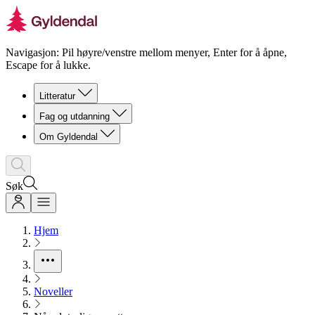
Navigasjon: Pil høyre/venstre mellom menyer, Enter for å åpne,
Escape for å lukke.
Litteratur
Fag og utdanning
Om Gyldendal
Søk
Hjem
Noveller