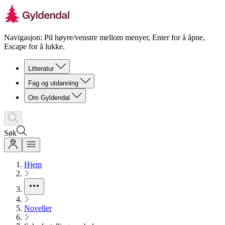
Navigasjon: Pil høyre/venstre mellom menyer, Enter for å åpne,
Escape for å lukke.
Litteratur
Fag og utdanning
Om Gyldendal
Søk
Hjem
Noveller