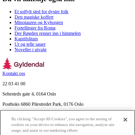
Et solfylt sted for dystre folk
Den magiske koffert
Minotauren og Kyborgen
Fortellinger fra Roma
Der Røgden renner inn i himmelen
Kaprifolium
Ut og telle sauer
Noveller i utvalg
Kontakt oss
22 03 41 00
Sehesteds gate 4, 0164 Oslo
Postboks 6860 Pilestredet Park, 0176 Oslo
Finn frem
By clicking “Accept All Cookies”, you agree to the storing of
Nyhetsbrev
cookies on your device to enhance site navigation, analyze site
Ledige stillinger
usage, and assist in our marketing efforts.