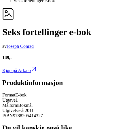
Seks fortellinger e-bok
Seks fortellinger e-bok
av
Joseph Conrad
149,-
Kjøp på Ark.no
Produktinformasjon
Format
E-bok
Utgave
1
Målform
Bokmål
Utgivelsesår
2011
ISBN
9788205414327
Du vil kanskje også like