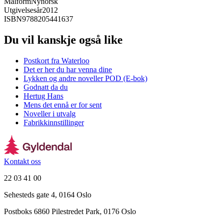
Målform
Nynorsk
Utgivelsesår
2012
ISBN
9788205441637
Du vil kanskje også like
Postkort fra Waterloo
Det er her du har venna dine
Lykken og andre noveller POD (E-bok)
Godnatt da du
Hertug Hans
Mens det ennå er for sent
Noveller i utvalg
Fabrikkinnstillinger
Kontakt oss
22 03 41 00
Sehesteds gate 4, 0164 Oslo
Postboks 6860 Pilestredet Park, 0176 Oslo