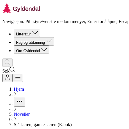
Navigasjon: Pil høyre/venstre mellom menyer, Enter for å åpne, Escap
Litteratur
Fag og utdanning
Om Gyldendal
Søk
Hjem
Noveller
Sjå Jæren, gamle Jæren (E-bok)