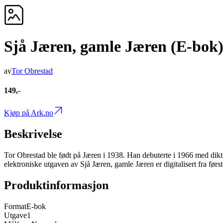
Sjå Jæren, gamle Jæren (E-bok
av
Tor Obrestad
149,-
Kjøp på Ark.no
Beskrivelse
Tor Obrestad ble født på Jæren i 1938. Han debuterte i 1966 med diktsa
elektroniske utgaven av Sjå Jæren, gamle Jæren er digitalisert fra før
Produktinformasjon
Format
E-bok
Utgave
1