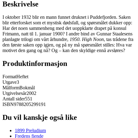
Beskrivelse
I oktober 1932 blir en mann funnet druknet i Puddefjorden. Saken
blir etterforsket som et mystisk dødsfall, og spørsmålet dukker opp:
Har det noen sammenheng med det uoppklarte drapet på konsul
Frimann, natt til 1. januar 1900? I andre bind av Gunnar Staalesens
planlagte trilogi om vårt århundre,
1950. High Noon
, tas trådene fra
den første saken opp igjen, og på ny må spørsmålet stilles: Hva var
motivet den gang og nå? Og – kan den skyldige ennå avsløres?
Produktinformasjon
Format
Heftet
Utgave
3
Målform
Bokmål
Utgivelsesår
2002
Antall sider
551
ISBN
9788205299191
Du vil kanskje også like
1899 Preludium
Fredens fiende