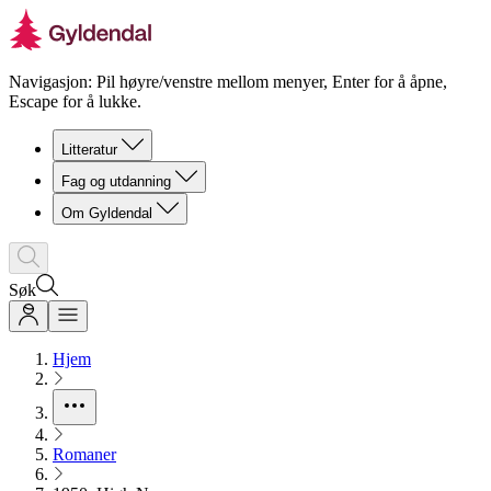
Navigasjon: Pil høyre/venstre mellom menyer, Enter for å åpne,
Escape for å lukke.
Litteratur
Fag og utdanning
Om Gyldendal
Søk
Hjem
Romaner