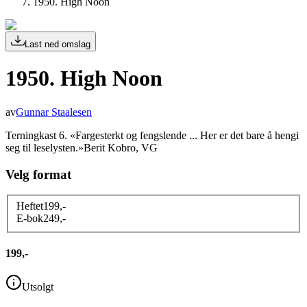
1950. High Noon
Last ned omslag
1950. High Noon
av
Gunnar Staalesen
Terningkast 6. «Fargesterkt og fengslende ... Her er det bare å hengi
seg til leselysten.»Berit Kobro, VG
Velg format
Heftet
199
,-
E-bok
249
,-
199,-
Utsolgt