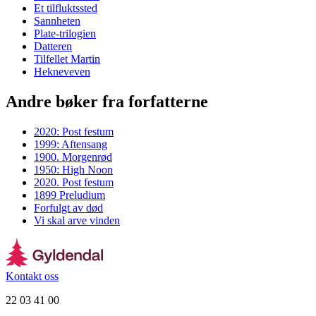
Et tilfluktssted
Sannheten
Plate-trilogien
Datteren
Tilfellet Martin
Hekneveven
Andre bøker fra forfatterne
2020: Post festum
1999: Aftensang
1900. Morgenrød
1950: High Noon
2020. Post festum
1899 Preludium
Forfulgt av død
Vi skal arve vinden
Kontakt oss
22 03 41 00