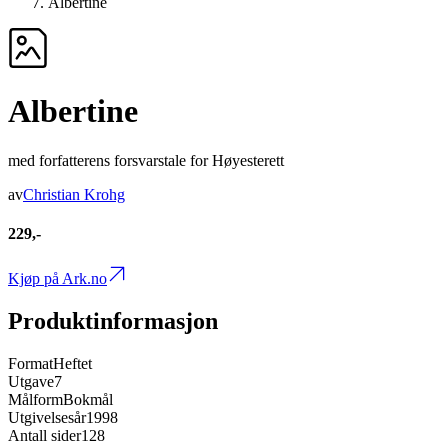
Albertine
Albertine
med forfatterens forsvarstale for Høyesterett
av
Christian Krohg
229,-
Kjøp på Ark.no
Produktinformasjon
Format
Heftet
Utgave
7
Målform
Bokmål
Utgivelsesår
1998
Antall sider
128