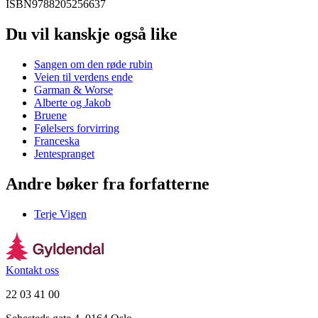
ISBN
9788205256637
Du vil kanskje også like
Sangen om den røde rubin
Veien til verdens ende
Garman & Worse
Alberte og Jakob
Bruene
Følelsers forvirring
Franceska
Jentespranget
Andre bøker fra forfatterne
Terje Vigen
Kontakt oss
22 03 41 00