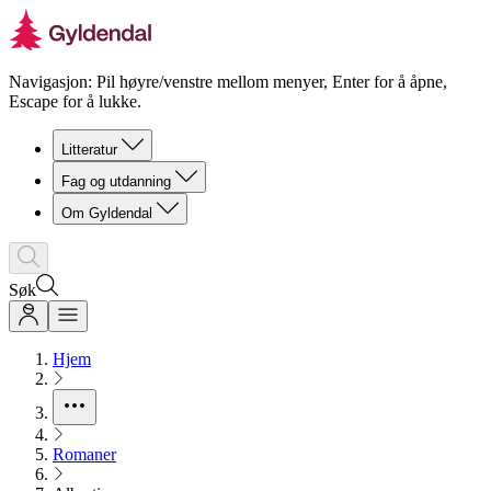
Navigasjon: Pil høyre/venstre mellom menyer, Enter for å åpne,
Escape for å lukke.
Litteratur
Fag og utdanning
Om Gyldendal
Søk
Hjem
Romaner