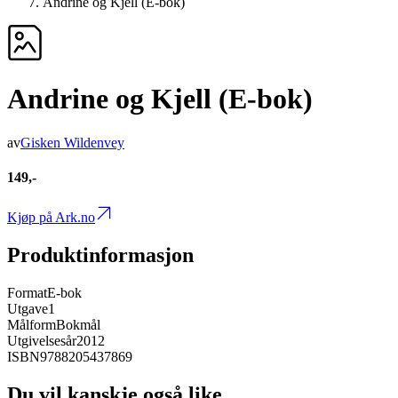
Andrine og Kjell (E-bok)
Andrine og Kjell (E-bok)
av
Gisken Wildenvey
149,-
Kjøp på Ark.no
Produktinformasjon
Format
E-bok
Utgave
1
Målform
Bokmål
Utgivelsesår
2012
ISBN
9788205437869
Du vil kanskje også like