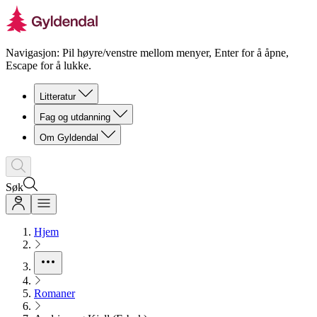
Navigasjon: Pil høyre/venstre mellom menyer, Enter for å åpne,
Escape for å lukke.
Litteratur
Fag og utdanning
Om Gyldendal
Søk
Hjem
Romaner