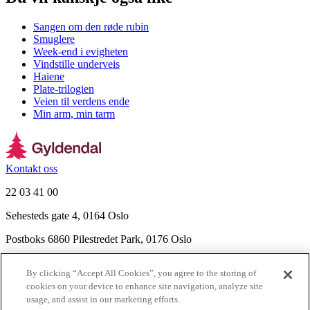
Sangen om den røde rubin
Smuglere
Week-end i evigheten
Vindstille underveis
Haiene
Plate-trilogien
Veien til verdens ende
Min arm, min tarm
Kontakt oss
22 03 41 00
Sehesteds gate 4, 0164 Oslo
Postboks 6860 Pilestredet Park, 0176 Oslo
Finn frem
By clicking “Accept All Cookies”, you agree to the storing of
Nyhetsbrev
cookies on your device to enhance site navigation, analyze site
Ledige stillinger
usage, and assist in our marketing efforts.