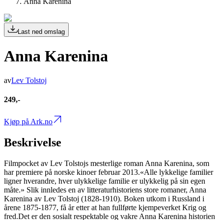
Anna Karenina
Last ned omslag
Anna Karenina
av
Lev Tolstoj
249,-
Kjøp på Ark.no
Beskrivelse
Filmpocket av Lev Tolstojs mesterlige roman Anna Karenina, som
har premiere på norske kinoer februar 2013.«Alle lykkelige familier
ligner hverandre, hver ulykkelige familie er ulykkelig på sin egen
måte.» Slik innledes en av litteraturhistoriens store romaner, Anna
Karenina av Lev Tolstoj (1828-1910). Boken utkom i Russland i
årene 1875-1877, få år etter at han fullførte kjempeverket Krig og
fred.Det er den sosialt respektable og vakre Anna Karenina historien