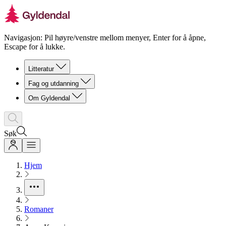
Navigasjon: Pil høyre/venstre mellom menyer, Enter for å åpne,
Escape for å lukke.
Litteratur
Fag og utdanning
Om Gyldendal
Søk
Hjem
Romaner