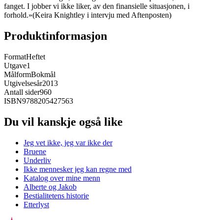
fanget. I jobber vi ikke liker, av den finansielle situasjonen, i
forhold.»(Keira Knightley i intervju med Aftenposten)
Produktinformasjon
Format
Heftet
Utgave
1
Målform
Bokmål
Utgivelsesår
2013
Antall sider
960
ISBN
9788205427563
Du vil kanskje også like
Jeg vet ikke, jeg var ikke der
Bruene
Underliv
Ikke mennesker jeg kan regne med
Katalog over mine menn
Alberte og Jakob
Bestialitetens historie
Etterlyst