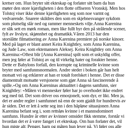
kretser om. Hun bryter sitt ekteskap og forlater sitt barn da hun
møter den store kjærligheten i den flotte offiseren Vronskij. Men hos
Tolstoj viser ikke denne kjærligheten seg som noe varmt og
vedvarende. Snarere skildres den som en skjebnesvanger sykdom
som plutselig slår ned og rammer menneskets vilje.Anna Karenina
er slik sett en mørk roman, men like fullt byr den på strålende scener,
fylt av livslyst, skjønnhet og dramatikk.Våren 2013 har den
storslåtte filmatisering av Anna Karenina premiere på norske kinoer.
Med på laget er blant annet Keira Knightley, som Anna Karenina,
og Jude Law, som ektemannen Aleksej. Keira Knightley om Anna
Karenina:«Oftest blir [Anna Karenina] spilt som et uskyldig offer,
men jeg føler at Tolstoj av og til virkelig hater og forakter henne.
Dette er Babylons forfall, den korrupte og kriminelle kvinne som
bryter med samfunnsnormalen. Andre steder i boken går han helt
motsatt vei og erklærer at han er totalt forelsket i henne. Det er disse
diamentralt motsatte versjonene som gjør Anna så fascinerende å
spille.»Og om Anna Kareninas aktualitet i dagens samfunn, sier
Knightley: «Måten vi mennesker føler har jo overhodet ikke endret
seg med tid. Det som driver oss emosjonelt, som dyr, er likt. Men ja,
det er andre regler i samfunnet nå enn de som gjaldt for hundrevis av
år siden. Det er lett å sette seg inn i den håpløse situasjonen Anna
Karenina befant seg i, som rettsløs kvinne i et mannsdominert
samfunn. Hundre år etter av kvinner omsider fikk stemme, forstår vi
hvordan det er å være fanget i et ekteskap. Om hun forlater det, vil
hun miste alt: Penger, barn og måten hun lever på. Vi føler oss alle