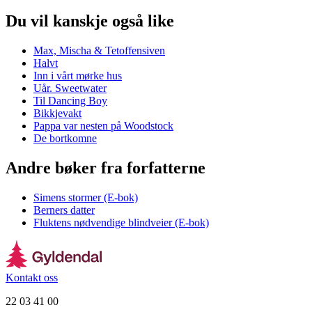
Du vil kanskje også like
Max, Mischa & Tetoffensiven
Halvt
Inn i vårt mørke hus
Uår. Sweetwater
Til Dancing Boy
Bikkjevakt
Pappa var nesten på Woodstock
De bortkomne
Andre bøker fra forfatterne
Simens stormer (E-bok)
Berners datter
Fluktens nødvendige blindveier (E-bok)
Kontakt oss
22 03 41 00