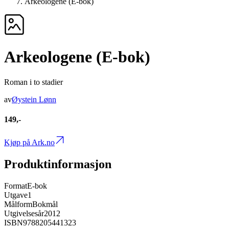
Arkeologene (E-bok)
Arkeologene (E-bok)
Roman i to stadier
av
Øystein Lønn
149,-
Kjøp på Ark.no
Produktinformasjon
Format
E-bok
Utgave
1
Målform
Bokmål
Utgivelsesår
2012
ISBN
9788205441323