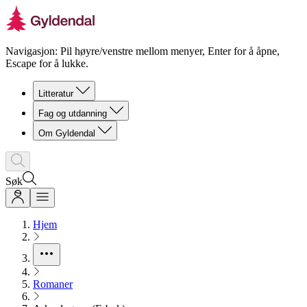
Navigasjon: Pil høyre/venstre mellom menyer, Enter for å åpne,
Escape for å lukke.
Litteratur
Fag og utdanning
Om Gyldendal
Søk
Hjem
Romaner