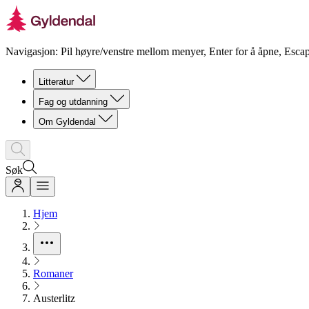
Navigasjon: Pil høyre/venstre mellom menyer, Enter for å åpne, Escap
Litteratur
Fag og utdanning
Om Gyldendal
Søk
Hjem
Romaner
Austerlitz