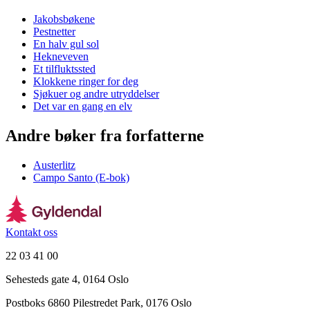
Jakobsbøkene
Pestnetter
En halv gul sol
Hekneveven
Et tilfluktssted
Klokkene ringer for deg
Sjøkuer og andre utryddelser
Det var en gang en elv
Andre bøker fra forfatterne
Austerlitz
Campo Santo (E-bok)
Kontakt oss
22 03 41 00
Sehesteds gate 4, 0164 Oslo
Postboks 6860 Pilestredet Park, 0176 Oslo