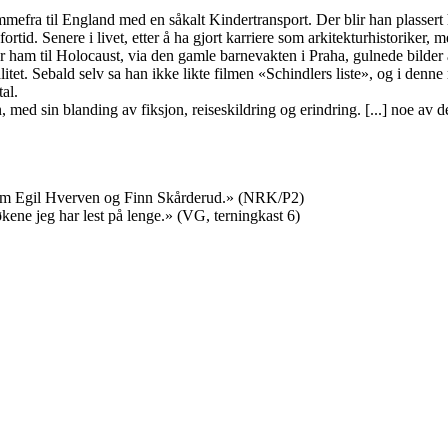
mefra til England med en såkalt Kindertransport. Der blir han plassert h
 fortid. Senere i livet, etter å ha gjort karriere som arkitekturhistoriker
der ham til Holocaust, via den gamle barnevakten i Praha, gulnede bild
itet. Sebald selv sa han ikke likte filmen «Schindlers liste», og i denn
al.
med sin blanding av fiksjon, reiseskildring og erindring. [...] noe av det 
, Tom Egil Hverven og Finn Skårderud.» (NRK/P2)
økene jeg har lest på lenge.» (VG, terningkast 6)