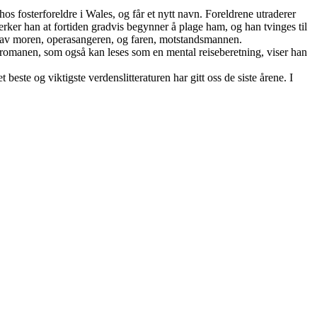
os fosterforeldre i Wales, og får et nytt navn. Foreldrene utraderer
, merker han at fortiden gradvis begynner å plage ham, og han tvinges til
er av moren, operasangeren, og faren, motstandsmannen.
e romanen, som også kan leses som en mental reiseberetning, viser han
beste og viktigste verdenslitteraturen har gitt oss de siste årene. I