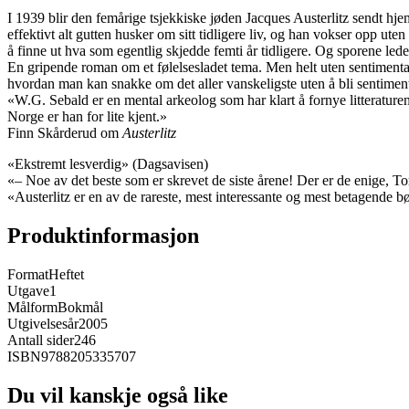
I 1939 blir den femårige tsjekkiske jøden Jacques Austerlitz sendt hjem
effektivt alt gutten husker om sitt tidligere liv, og han vokser opp uten
å finne ut hva som egentlig skjedde femti år tidligere. Og sporene le
En gripende roman om et følelsesladet tema. Men helt uten sentimental
hvordan man kan snakke om det aller vanskeligste uten å bli sentiment
«W.G. Sebald er en mental arkeolog som har klart å fornye litteraturen, 
Norge er han for lite kjent.»
Finn Skårderud om
Austerlitz
«Ekstremt lesverdig» (Dagsavisen)
«– Noe av det beste som er skrevet de siste årene! Der er de enige
«Austerlitz er en av de rareste, mest interessante og mest betagende b
Produktinformasjon
Format
Heftet
Utgave
1
Målform
Bokmål
Utgivelsesår
2005
Antall sider
246
ISBN
9788205335707
Du vil kanskje også like