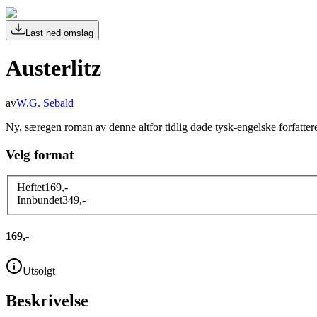
Last ned omslag
Austerlitz
av
W.G. Sebald
Ny, særegen roman av denne altfor tidlig døde tysk-engelske forfatte
Velg format
Heftet
169
,-
Innbundet
349
,-
169,-
Utsolgt
Beskrivelse