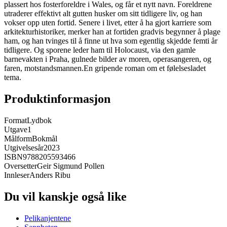
plassert hos fosterforeldre i Wales, og får et nytt navn. Foreldrene
utraderer effektivt alt gutten husker om sitt tidligere liv, og han
vokser opp uten fortid. Senere i livet, etter å ha gjort karriere som
arkitekturhistoriker, merker han at fortiden gradvis begynner å plage
ham, og han tvinges til å finne ut hva som egentlig skjedde femti år
tidligere. Og sporene leder ham til Holocaust, via den gamle
barnevakten i Praha, gulnede bilder av moren, operasangeren, og
faren, motstandsmannen.En gripende roman om et følelsesladet
tema.
Produktinformasjon
Format
Lydbok
Utgave
1
Målform
Bokmål
Utgivelsesår
2023
ISBN
9788205593466
Oversetter
Geir Sigmund Pollen
Innleser
Anders Ribu
Du vil kanskje også like
Pelikanjentene