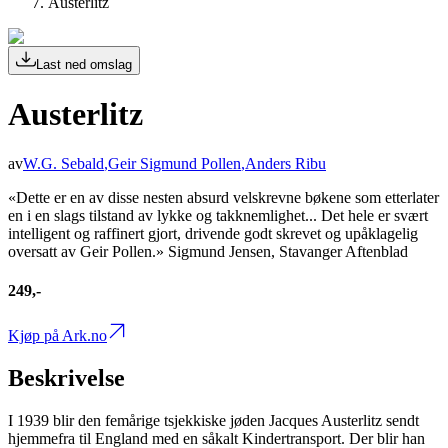
Austerlitz
Last ned omslag
Austerlitz
av
W.G. Sebald
,
Geir Sigmund Pollen
,
Anders Ribu
«Dette er en av disse nesten absurd velskrevne bøkene som etterlater
en i en slags tilstand av lykke og takknemlighet... Det hele er svært
intelligent og raffinert gjort, drivende godt skrevet og upåklagelig
oversatt av Geir Pollen.» Sigmund Jensen, Stavanger Aftenblad
249,-
Kjøp på Ark.no
Beskrivelse
I 1939 blir den femårige tsjekkiske jøden Jacques Austerlitz sendt
hjemmefra til England med en såkalt Kindertransport. Der blir han