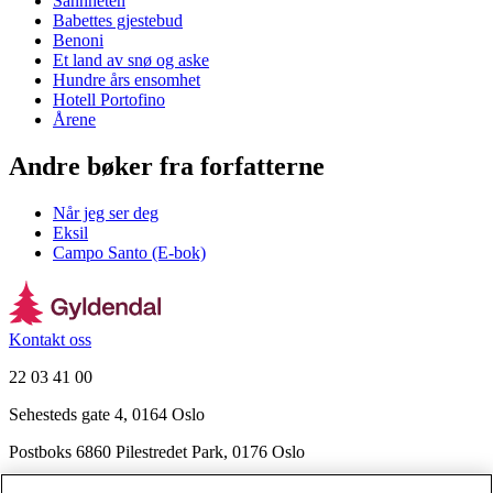
Sannheten
Babettes gjestebud
Benoni
Et land av snø og aske
Hundre års ensomhet
Hotell Portofino
Årene
Andre bøker fra forfatterne
Når jeg ser deg
Eksil
Campo Santo (E-bok)
Kontakt oss
22 03 41 00
Sehesteds gate 4, 0164 Oslo
Postboks 6860 Pilestredet Park, 0176 Oslo
Finn frem