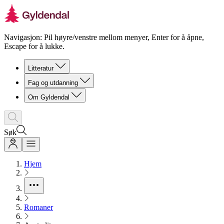
Navigasjon: Pil høyre/venstre mellom menyer, Enter for å åpne,
Escape for å lukke.
Litteratur
Fag og utdanning
Om Gyldendal
Søk
Hjem
Romaner