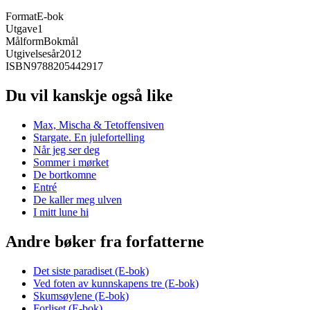
Format
E-bok
Utgave
1
Målform
Bokmål
Utgivelsesår
2012
ISBN
9788205442917
Du vil kanskje også like
Max, Mischa & Tetoffensiven
Stargate. En julefortelling
Når jeg ser deg
Sommer i mørket
De bortkomne
Entré
De kaller meg ulven
I mitt lune hi
Andre bøker fra forfatterne
Det siste paradiset (E-bok)
Ved foten av kunnskapens tre (E-bok)
Skumsøylene (E-bok)
Forliset (E-bok)