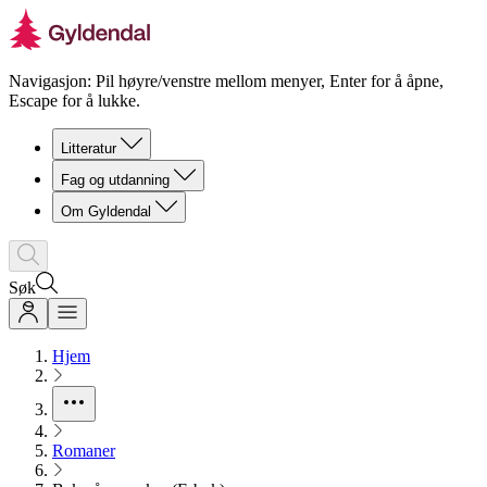
Navigasjon: Pil høyre/venstre mellom menyer, Enter for å åpne,
Escape for å lukke.
Litteratur
Fag og utdanning
Om Gyldendal
Søk
Hjem
Romaner