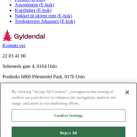
Assortiment (E-bok)
Kjærlighet (E-bok)
Nøkkel til ukjent rom (E-bok)
Treskjæreren Johannes (E-bok)
Kontakt oss
22 03 41 00
Sehesteds gate 4, 0164 Oslo
Postboks 6860 Pilestredet Park, 0176 Oslo
Finn frem
By clicking “Accept All Cookies”, you agree to the storing of
Nyhetsbrev
cookies on your device to enhance site navigation, analyze site
Ledige stillinger
usage, and assist in our marketing efforts.
Send inn manus
Cookies Settings
Om Gyldendal
Support
Reject All
Presse