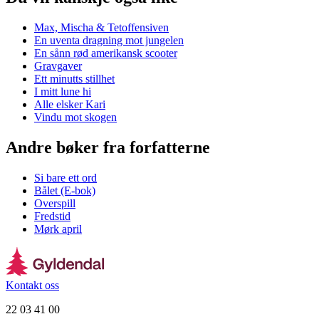
Max, Mischa & Tetoffensiven
En uventa dragning mot jungelen
En sånn rød amerikansk scooter
Gravgaver
Ett minutts stillhet
I mitt lune hi
Alle elsker Kari
Vindu mot skogen
Andre bøker fra forfatterne
Si bare ett ord
Bålet (E-bok)
Overspill
Fredstid
Mørk april
Kontakt oss
22 03 41 00