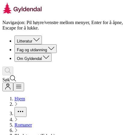
Navigasjon: Pil høyre/venstre mellom menyer, Enter for å åpne,
Escape for å lukke.
Litteratur
Fag og utdanning
Om Gyldendal
Søk
Hjem
Romaner