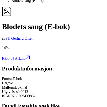
Blodets sang (E-bok)
Blodets sang (E-bok)
av
Pål Gerhard Olsen
149,-
Kjøp på Ark.no
Produktinformasjon
Format
E-bok
Utgave
1
Målform
Bokmål
Utgivelsesår
2013
ISBN
9788205439832
Du vil kanskje også like