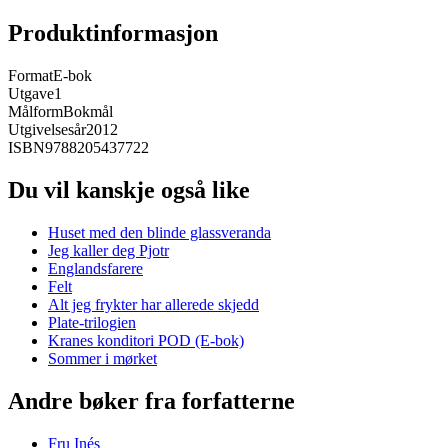
Produktinformasjon
Format
E-bok
Utgave
1
Målform
Bokmål
Utgivelsesår
2012
ISBN
9788205437722
Du vil kanskje også like
Huset med den blinde glassveranda
Jeg kaller deg Pjotr
Englandsfarere
Felt
Alt jeg frykter har allerede skjedd
Plate-trilogien
Kranes konditori POD (E-bok)
Sommer i mørket
Andre bøker fra forfatterne
Fru Inés