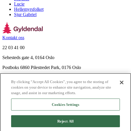
Lucie
Hellemyrsfolket
Sjur Gabriel
Kontakt oss
22 03 41 00
Sehesteds gate 4, 0164 Oslo
Postboks 6860 Pilestredet Park, 0176 Oslo
Finn frem
By clicking “Accept All Cookies”, you agree to the storing of
Nyhetsbrev
cookies on your device to enhance site navigation, analyze site
Ledige stillinger
usage, and assist in our marketing efforts.
Send inn manus
Cookies Settings
Om Gyldendal
Support
Reject All
Presse
Agency