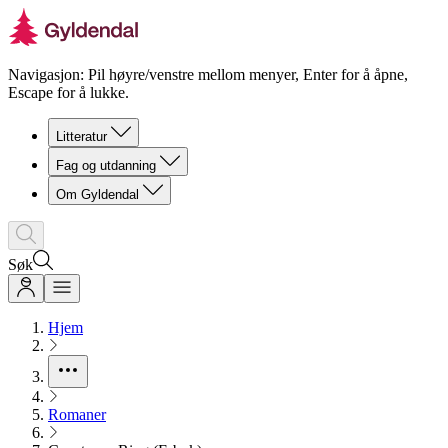
Navigasjon: Pil høyre/venstre mellom menyer, Enter for å åpne,
Escape for å lukke.
Litteratur
Fag og utdanning
Om Gyldendal
Søk
Hjem
Romaner