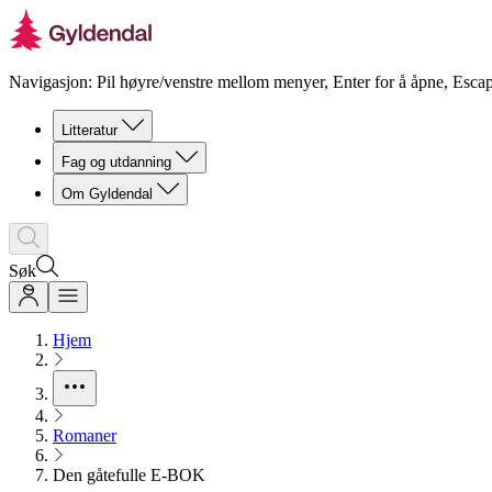
Navigasjon: Pil høyre/venstre mellom menyer, Enter for å åpne, Escap
Litteratur
Fag og utdanning
Om Gyldendal
Søk
Hjem
Romaner
Den gåtefulle E-BOK