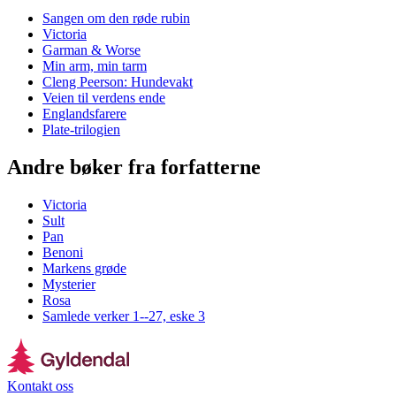
Sangen om den røde rubin
Victoria
Garman & Worse
Min arm, min tarm
Cleng Peerson: Hundevakt
Veien til verdens ende
Englandsfarere
Plate-trilogien
Andre bøker fra forfatterne
Victoria
Sult
Pan
Benoni
Markens grøde
Mysterier
Rosa
Samlede verker 1--27, eske 3
Kontakt oss