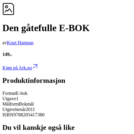
Den gåtefulle E-BOK
av
Knut Hamsun
149,-
Kjøp på Ark.no
Produktinformasjon
Format
E-bok
Utgave
1
Målform
Bokmål
Utgivelsesår
2011
ISBN
9788205417380
Du vil kanskje også like