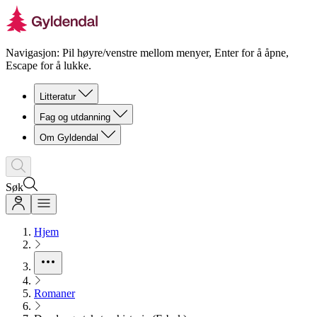
Navigasjon: Pil høyre/venstre mellom menyer, Enter for å åpne,
Escape for å lukke.
Litteratur
Fag og utdanning
Om Gyldendal
Søk
Hjem
Romaner