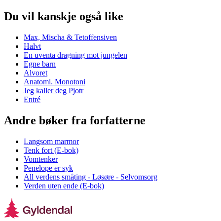
Du vil kanskje også like
Max, Mischa & Tetoffensiven
Halvt
En uventa dragning mot jungelen
Egne barn
Alvoret
Anatomi. Monotoni
Jeg kaller deg Pjotr
Entré
Andre bøker fra forfatterne
Langsom marmor
Tenk fort (E-bok)
Vomtenker
Penelope er syk
All verdens småting - Løsøre - Selvomsorg
Verden uten ende (E-bok)