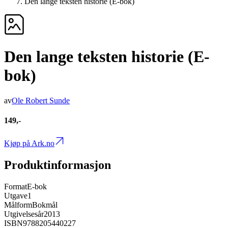
Den lange teksten historie (E-bok)
Den lange teksten historie (E-
bok)
av
Ole Robert Sunde
149,-
Kjøp på Ark.no
Produktinformasjon
Format
E-bok
Utgave
1
Målform
Bokmål
Utgivelsesår
2013
ISBN
9788205440227