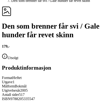
Den som brenner får svi / Gale hunder får revet skinn
Den som brenner får svi / Gale
hunder får revet skinn
179,-
Utsolgt
Produktinformasjon
Format
Heftet
Utgave
1
Målform
Bokmål
Utgivelsesår
2005
Antall sider
517
ISBN
9788205335547