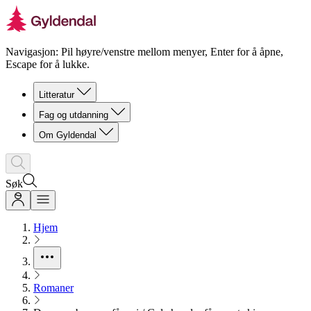
Navigasjon: Pil høyre/venstre mellom menyer, Enter for å åpne,
Escape for å lukke.
Litteratur
Fag og utdanning
Om Gyldendal
Søk
Hjem
Romaner