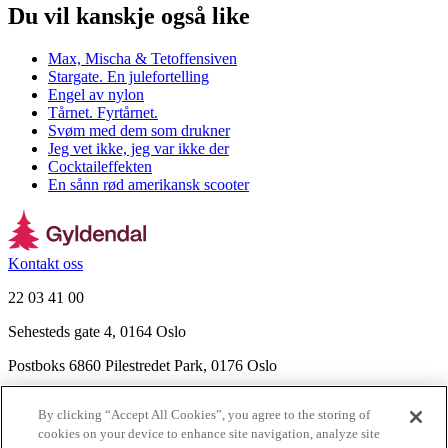
Du vil kanskje også like
Max, Mischa & Tetoffensiven
Stargate. En julefortelling
Engel av nylon
Tårnet. Fyrtårnet.
Svøm med dem som drukner
Jeg vet ikke, jeg var ikke der
Cocktaileffekten
En sånn rød amerikansk scooter
Kontakt oss
22 03 41 00
Sehesteds gate 4, 0164 Oslo
Postboks 6860 Pilestredet Park, 0176 Oslo
Finn frem
By clicking “Accept All Cookies”, you agree to the storing of
Nyhetsbrev
cookies on your device to enhance site navigation, analyze site