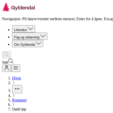
Navigasjon: Pil høyre/venstre mellom menyer, Enter for å åpne, Escap
Litteratur
Fag og utdanning
Om Gyldendal
Søk
Hjem
Romaner
Dødt løp