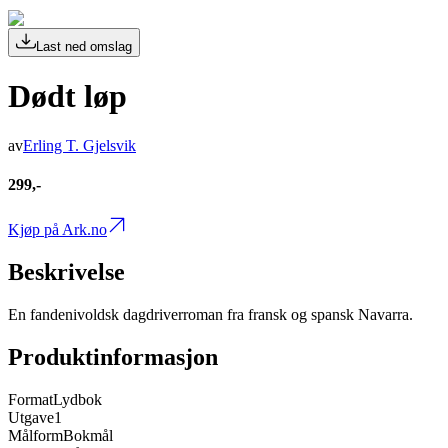
Last ned omslag
Dødt løp
av
Erling T. Gjelsvik
299,-
Kjøp på Ark.no
Beskrivelse
En fandenivoldsk dagdriverroman fra fransk og spansk Navarra.
Produktinformasjon
Format
Lydbok
Utgave
1
Målform
Bokmål