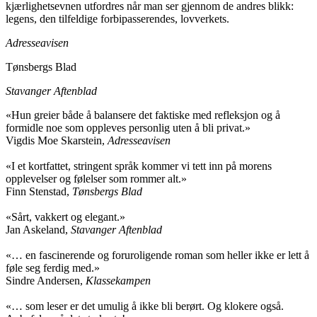
kjærlighetsevnen utfordres når man ser gjennom de andres blikk:
legens, den tilfeldige forbipasserendes, lovverkets.
Adresseavisen
Tønsbergs Blad
Stavanger Aftenblad
«Hun greier både å balansere det faktiske med refleksjon og å
formidle noe som oppleves personlig uten å bli privat.»
Vigdis Moe Skarstein,
Adresseavisen
«I et kortfattet, stringent språk kommer vi tett inn på morens
opplevelser og følelser som rommer alt.»
Finn Stenstad,
Tønsbergs Blad
«Sårt, vakkert og elegant.»
Jan Askeland,
Stavanger Aftenblad
«… en fascinerende og foruroligende roman som heller ikke er lett å
føle seg ferdig med.»
Sindre Andersen,
Klassekampen
«… som leser er det umulig å ikke bli berørt. Og klokere også.