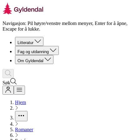
Navigasjon: Pil høyre/venstre mellom menyer, Enter for å åpne,
Escape for å lukke.
Litteratur
Fag og utdanning
Om Gyldendal
Søk
Hjem
Romaner