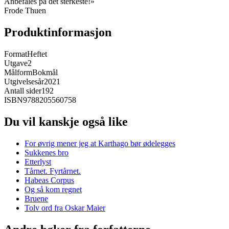
Anbefales på det sterkeste!»
Frode Thuen
Produktinformasjon
Format
Heftet
Utgave
2
Målform
Bokmål
Utgivelsesår
2021
Antall sider
192
ISBN
9788205560758
Du vil kanskje også like
For øvrig mener jeg at Karthago bør ødelegges
Sukkenes bro
Etterlyst
Tårnet. Fyrtårnet.
Habeas Corpus
Og så kom regnet
Bruene
Tolv ord fra Oskar Maier