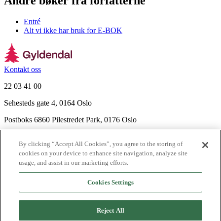
Andre bøker fra forfatterne
Entré
Alt vi ikke har bruk for E-BOK
Kontakt oss
22 03 41 00
Sehesteds gate 4, 0164 Oslo
Postboks 6860 Pilestredet Park, 0176 Oslo
Finn frem
By clicking “Accept All Cookies”, you agree to the storing of
Nyhetsbrev
cookies on your device to enhance site navigation, analyze site
Ledige stillinger
usage, and assist in our marketing efforts.
Send inn manus
Cookies Settings
Om Gyldendal
Support
Reject All
Presse