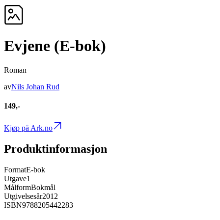
Evjene (E-bok)
Roman
av
Nils Johan Rud
149,-
Kjøp på Ark.no
Produktinformasjon
Format
E-bok
Utgave
1
Målform
Bokmål
Utgivelsesår
2012
ISBN
9788205442283