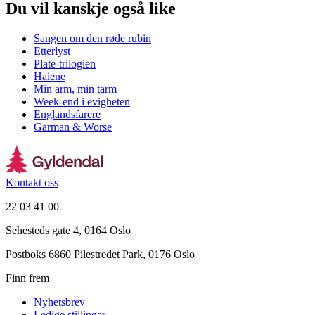
Du vil kanskje også like
Sangen om den røde rubin
Etterlyst
Plate-trilogien
Haiene
Min arm, min tarm
Week-end i evigheten
Englandsfarere
Garman & Worse
Kontakt oss
22 03 41 00
Sehesteds gate 4, 0164 Oslo
Postboks 6860 Pilestredet Park, 0176 Oslo
Finn frem
Nyhetsbrev
Ledige stillinger