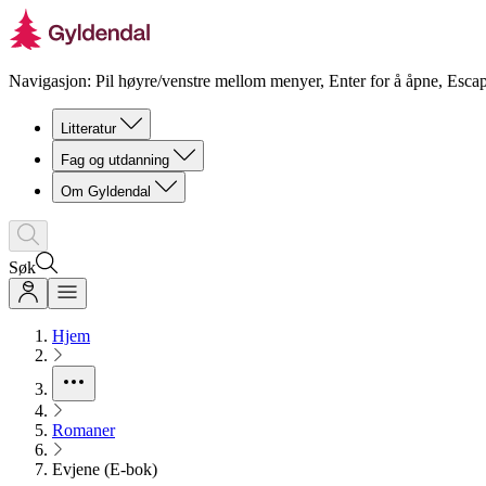
Navigasjon: Pil høyre/venstre mellom menyer, Enter for å åpne, Escap
Litteratur
Fag og utdanning
Om Gyldendal
Søk
Hjem
Romaner
Evjene (E-bok)